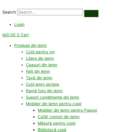
Skip
to
Search
content
Login
lei
0.00
0
Cart
Produse din lemn
Cutii pentru vin
Litere din lemn
Ceasuri din lemn
Felii din lemn
Tavă din lemn
Cutii lemn pictate
Ramă foto din lemn
Suport condimente din lemn
Mobilier din lemn pentru copii
Mobilier din lemn pentru Papuși
Cufăr comori din lemn
Măsuță pentru copii
Bibliotecă copii