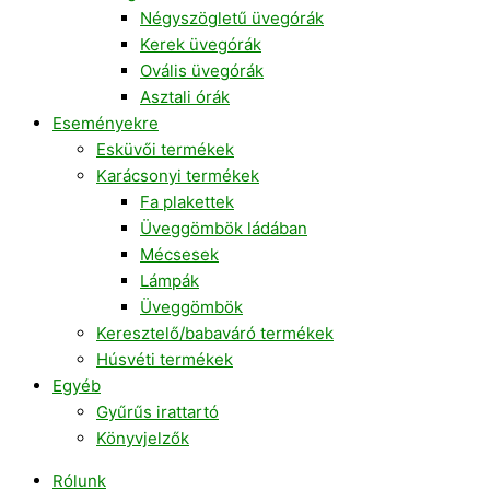
Négyszögletű üvegórák
Kerek üvegórák
Ovális üvegórák
Asztali órák
Eseményekre
Esküvői termékek
Karácsonyi termékek
Fa plakettek
Üveggömbök ládában
Mécsesek
Lámpák
Üveggömbök
Keresztelő/babaváró termékek
Húsvéti termékek
Egyéb
Gyűrűs irattartó
Könyvjelzők
Rólunk