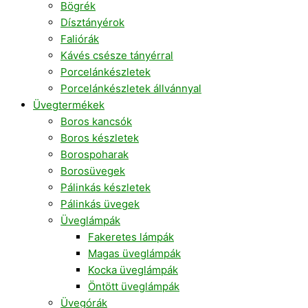
Bögrék
Dísztányérok
Faliórák
Kávés csésze tányérral
Porcelánkészletek
Porcelánkészletek állvánnyal
Üvegtermékek
Boros kancsók
Boros készletek
Borospoharak
Borosüvegek
Pálinkás készletek
Pálinkás üvegek
Üveglámpák
Fakeretes lámpák
Magas üveglámpák
Kocka üveglámpák
Öntött üveglámpák
Üvegórák