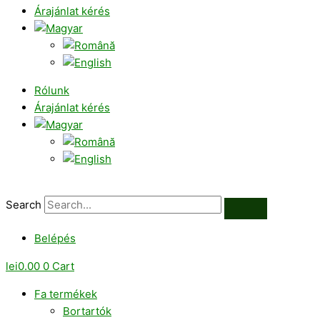
Árajánlat kérés
Rólunk
Árajánlat kérés
Search
Belépés
lei
0.00
0
Cart
Fa termékek
Bortartók