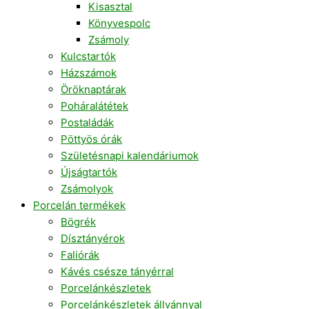
Kisasztal
Könyvespolc
Zsámoly
Kulcstartók
Házszámok
Öröknaptárak
Poháralátétek
Postaládák
Pöttyös órák
Születésnapi kalendáriumok
Újságtartók
Zsámolyok
Porcelán termékek
Bögrék
Dísztányérok
Faliórák
Kávés csésze tányérral
Porcelánkészletek
Porcelánkészletek állvánnyal