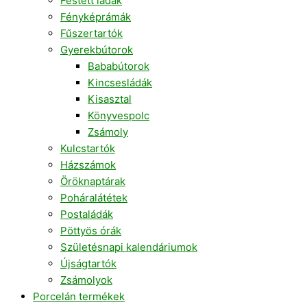
Festett ládák
Fényképrámák
Fűszertartók
Gyerekbútorok
Bababútorok
Kincsesládák
Kisasztal
Könyvespolc
Zsámoly
Kulcstartók
Házszámok
Öröknaptárak
Poháralátétek
Postaládák
Pöttyös órák
Születésnapi kalendáriumok
Újságtartók
Zsámolyok
Porcelán termékek