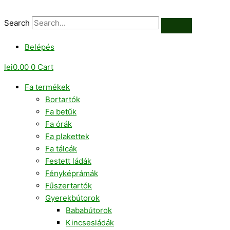
Skip
Varrottas
to
díszítés
Search
content
mennyiség
Belépés
lei
0.00
0
Cart
Fa termékek
Bortartók
Fa betűk
Fa órák
Fa plakettek
Fa tálcák
Festett ládák
Fényképrámák
Fűszertartók
Gyerekbútorok
Bababútorok
Kincsesládák