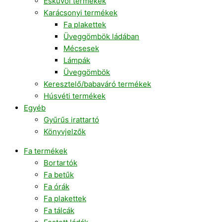
Esküvői termékek
Karácsonyi termékek
Fa plakettek
Üveggömbök ládában
Mécsesek
Lámpák
Üveggömbök
Keresztelő/babaváró termékek
Húsvéti termékek
Egyéb
Gyűrűs irattartó
Könyvjelzők
Fa termékek
Bortartók
Fa betűk
Fa órák
Fa plakettek
Fa tálcák