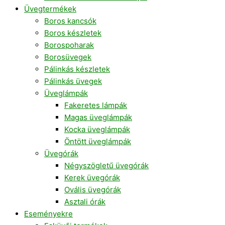
Üvegtermékek
Boros kancsók
Boros készletek
Borospoharak
Borosüvegek
Pálinkás készletek
Pálinkás üvegek
Üveglámpák
Fakeretes lámpák
Magas üveglámpák
Kocka üveglámpák
Öntött üveglámpák
Üvegórák
Négyszögletű üvegórák
Kerek üvegórák
Ovális üvegórák
Asztali órák
Eseményekre