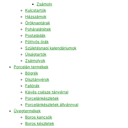
Zsámoly
Kulcstartók
Házszámok
Öröknaptárak
Poháralátétek
Postaládák
Pöttyös órák
Születésnapi kalendáriumok
Újságtartók
Zsámolyok
Porcelán termékek
Bögrék
Dísztányérok
Faliórák
Kávés csésze tányérral
Porcelánkészletek
Porcelánkészletek állvánnyal
Üvegtermékek
Boros kancsók
Boros készletek