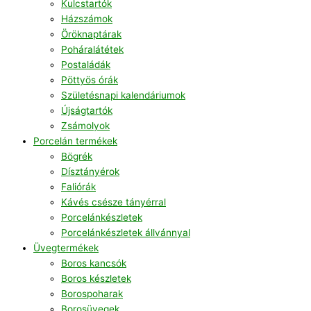
Kulcstartók
Házszámok
Öröknaptárak
Poháralátétek
Postaládák
Pöttyös órák
Születésnapi kalendáriumok
Újságtartók
Zsámolyok
Porcelán termékek
Bögrék
Dísztányérok
Faliórák
Kávés csésze tányérral
Porcelánkészletek
Porcelánkészletek állvánnyal
Üvegtermékek
Boros kancsók
Boros készletek
Borospoharak
Borosüvegek