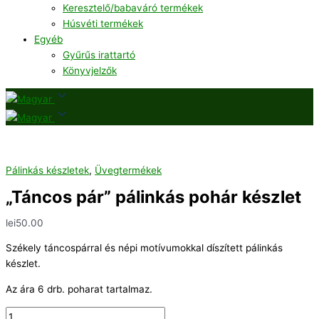
Keresztelő/babaváró termékek
Húsvéti termékek
Egyéb
Gyűrűs irattartó
Könyvjelzők
Pálinkás készletek
,
Üvegtermékek
„Táncos pár” pálinkás pohár készlet
lei
50.00
Székely táncospárral és népi motívumokkal díszített pálinkás
készlet.
Az ára 6 drb. poharat tartalmaz.