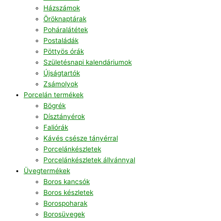
Házszámok
Öröknaptárak
Poháralátétek
Postaládák
Pöttyös órák
Születésnapi kalendáriumok
Újságtartók
Zsámolyok
Porcelán termékek
Bögrék
Dísztányérok
Faliórák
Kávés csésze tányérral
Porcelánkészletek
Porcelánkészletek állvánnyal
Üvegtermékek
Boros kancsók
Boros készletek
Borospoharak
Borosüvegek