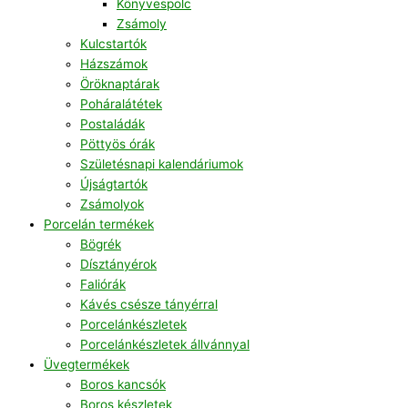
Könyvespolc
Zsámoly
Kulcstartók
Házszámok
Öröknaptárak
Poháralátétek
Postaládák
Pöttyös órák
Születésnapi kalendáriumok
Újságtartók
Zsámolyok
Porcelán termékek
Bögrék
Dísztányérok
Faliórák
Kávés csésze tányérral
Porcelánkészletek
Porcelánkészletek állvánnyal
Üvegtermékek
Boros kancsók
Boros készletek