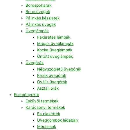
Borospoharak
Borosüvegek
Pálinkás készletek
Pálinkás üvegek
Üveglámpák
Fakeretes lámpák
Magas üveglámpák
Kocka üveglámpák
Öntött üveglámpák
Üvegórák
Négyszögletű üvegórák
Kerek üvegórák
Ovális üvegórák
Asztali órák
Eseményekre
Esküvői termékek
Karácsonyi termékek
Fa plakettek
Üveggömbök ládában
Mécsesek