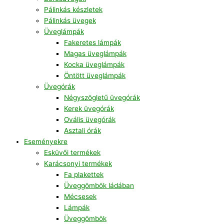
Pálinkás készletek
Pálinkás üvegek
Üveglámpák
Fakeretes lámpák
Magas üveglámpák
Kocka üveglámpák
Öntött üveglámpák
Üvegórák
Négyszögletű üvegórák
Kerek üvegórák
Ovális üvegórák
Asztali órák
Eseményekre
Esküvői termékek
Karácsonyi termékek
Fa plakettek
Üveggömbök ládában
Mécsesek
Lámpák
Üveggömbök