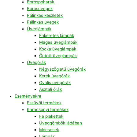
Borospoharak
Borosüvegek
Pálinkás készletek
Pálinkás üvegek
Üveglámpák
Fakeretes lámpák
Magas üveglámpák
Kocka üveglámpák
Öntött üveglámpák
Üvegórák
Négyszögletű üvegórák
Kerek üvegórák
Ovális üvegórák
Asztali órák
Eseményekre
Esküvői termékek
Karácsonyi termékek
Fa plakettek
Üveggömbök ládában
Mécsesek
Lámpák