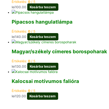
Értékelés:
0
/ 5
lei
100.00
Kosárba teszem
Pipacsos hangulatlámpa
Értékelés:
0
/ 5
lei
140.00
Kosárba teszem
Magyar/székely címeres borospoharak
Értékelés:
0
/ 5
lei
130.00
Kosárba teszem
Kalocsai motívumos falióra
Értékelés:
0
/ 5
lei
120.00
Kosárba teszem