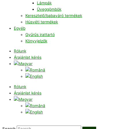
Lámpák
Üveggömbök
Keresztelő/babaváró termékek
Húsvéti termékek
Egyéb
Gyűrűs irattartó
Könyvjelzők
Rólunk
Árajánlat kérés
Rólunk
Árajánlat kérés
Search