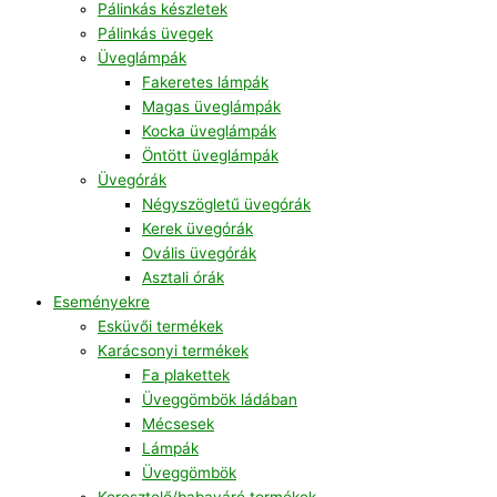
Pálinkás készletek
Pálinkás üvegek
Üveglámpák
Fakeretes lámpák
Magas üveglámpák
Kocka üveglámpák
Öntött üveglámpák
Üvegórák
Négyszögletű üvegórák
Kerek üvegórák
Ovális üvegórák
Asztali órák
Eseményekre
Esküvői termékek
Karácsonyi termékek
Fa plakettek
Üveggömbök ládában
Mécsesek
Lámpák
Üveggömbök
Keresztelő/babaváró termékek