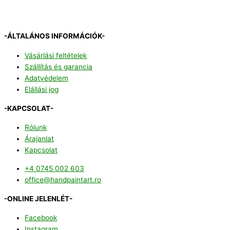
-ÁLTALÁNOS INFORMÁCIÓK-
Vásárlási feltételek
Szállítás és garancia
Adatvédelem
Elállási jog
-KAPCSOLAT-
Rólunk
Árajanlat
Kapcsolat
+4 0745 002 603
office@handpaintart.ro
-ONLINE JELENLÉT-
Facebook
Instagram