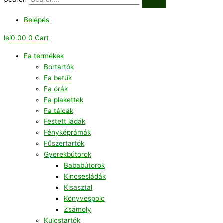
Belépés
lei
0.00
0
Cart
Fa termékek
Bortartók
Fa betűk
Fa órák
Fa plakettek
Fa tálcák
Festett ládák
Fényképrámák
Fűszertartók
Gyerekbútorok
Bababútorok
Kincsesládák
Kisasztal
Könyvespolc
Zsámoly
Kulcstartók