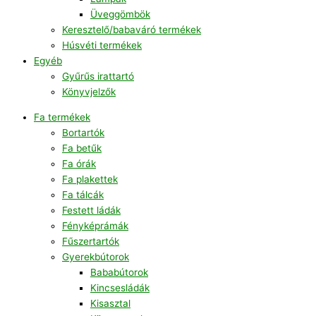
Üveggömbök
Keresztelő/babaváró termékek
Húsvéti termékek
Egyéb
Gyűrűs irattartó
Könyvjelzők
Fa termékek
Bortartók
Fa betűk
Fa órák
Fa plakettek
Fa tálcák
Festett ládák
Fényképrámák
Fűszertartók
Gyerekbútorok
Bababútorok
Kincsesládák
Kisasztal