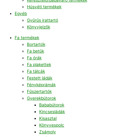
Húsvéti termékek
Egyéb
Gyűrűs irattartó
Könyvjelzők
Fa termékek
Bortartók
Fa betűk
Fa órák
Fa plakettek
Fa tálcák
Festett ládák
Fényképrámák
Fűszertartók
Gyerekbútorok
Bababútorok
Kincsesládák
Kisasztal
Könyvespolc
Zsámoly