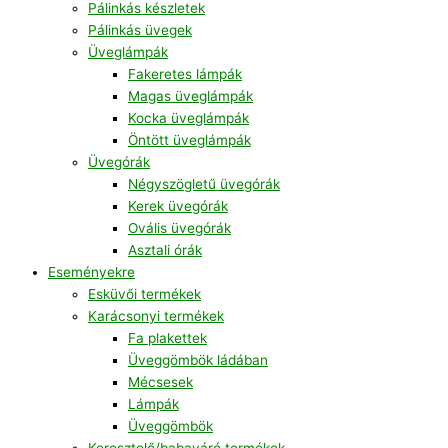
Pálinkás készletek
Pálinkás üvegek
Üveglámpák
Fakeretes lámpák
Magas üveglámpák
Kocka üveglámpák
Öntött üveglámpák
Üvegórák
Négyszögletű üvegórák
Kerek üvegórák
Ovális üvegórák
Asztali órák
Eseményekre
Esküvői termékek
Karácsonyi termékek
Fa plakettek
Üveggömbök ládában
Mécsesek
Lámpák
Üveggömbök
Keresztelő/babaváró termékek