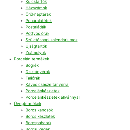
Kulcstartók
Házszámok
Öröknaptárak
Poháralátétek
Postaládák
Pöttyös órák
Születésnapi kalendáriumok
Újságtartók
Zsámolyok
Porcelán termékek
Bögrék
Dísztányérok
Faliórák
Kávés csésze tányérral
Porcelánkészletek
Porcelánkészletek állvánnyal
Üvegtermékek
Boros kancsók
Boros készletek
Borospoharak
Borosüvegek