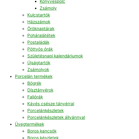
Könyvespolc
Zsámoly
Kulcstartók
Házszámok
Öröknaptárak
Poháralátétek
Postaládák
Pöttyös órák
Születésnapi kalendáriumok
Újságtartók
Zsámolyok
Porcelán termékek
Bögrék
Dísztányérok
Faliórák
Kávés csésze tányérral
Porcelánkészletek
Porcelánkészletek állvánnyal
Üvegtermékek
Boros kancsók
Boros készletek