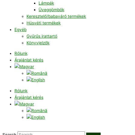
Lámpák
Üveggömbök
Keresztelő/babaváró termékek
Húsvéti termékek
Egyéb
Gyűrűs irattartó
Könyvjelzők
Rólunk
Árajánlat kérés
Rólunk
Árajánlat kérés
Search