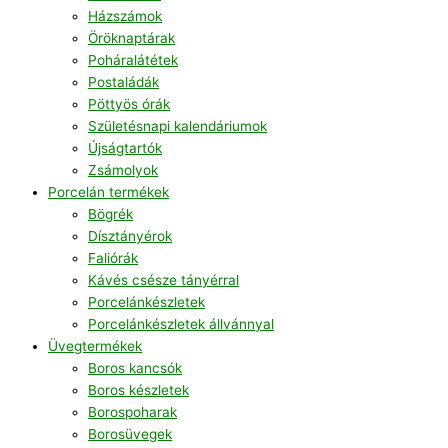
Házszámok
Öröknaptárak
Poháralátétek
Postaládák
Pöttyös órák
Születésnapi kalendáriumok
Újságtartók
Zsámolyok
Porcelán termékek
Bögrék
Dísztányérok
Faliórák
Kávés csésze tányérral
Porcelánkészletek
Porcelánkészletek állvánnyal
Üvegtermékek
Boros kancsók
Boros készletek
Borospoharak
Borosüvegek