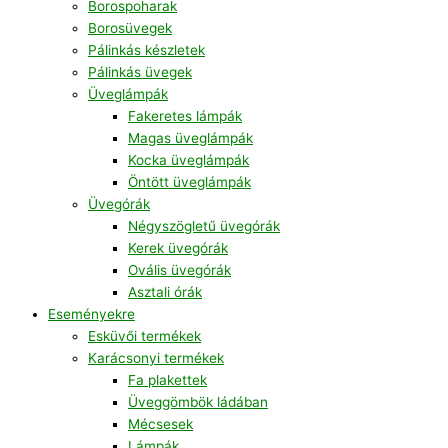
Borospoharak
Borosüvegek
Pálinkás készletek
Pálinkás üvegek
Üveglámpák
Fakeretes lámpák
Magas üveglámpák
Kocka üveglámpák
Öntött üveglámpák
Üvegórák
Négyszögletű üvegórák
Kerek üvegórák
Ovális üvegórák
Asztali órák
Eseményekre
Esküvői termékek
Karácsonyi termékek
Fa plakettek
Üveggömbök ládában
Mécsesek
Lámpák