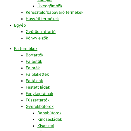
Üveggömbök
Keresztelő/babaváró termékek
Húsvéti termékek
Egyéb
Gyűrűs irattartó
Könyvjelzők
Fa termékek
Bortartók
Fa betűk
Fa órák
Fa plakettek
Fa tálcák
Festett ládák
Fényképrámák
Fűszertartók
Gyerekbútorok
Bababútorok
Kincsesládák
Kisasztal