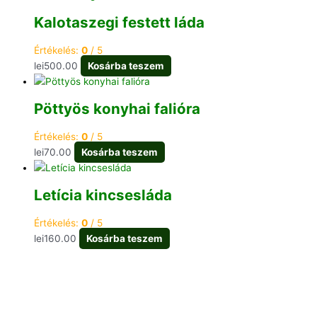
Kalotaszegi festett láda
Értékelés:
0
/ 5
lei
500.00
Kosárba teszem
Pöttyös konyhai falióra
Értékelés:
0
/ 5
lei
70.00
Kosárba teszem
Letícia kincsesláda
Értékelés:
0
/ 5
lei
160.00
Kosárba teszem