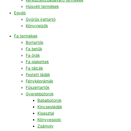
Húsvéti termékek
Egyéb
Gyűrűs irattartó
Könyvjelzők
Fa termékek
Bortartók
Fa betűk
Fa órák
Fa plakettek
Fa tálcák
Festett ládák
Fényképrámák
Fűszertartók
Gyerekbútorok
Bababútorok
Kincsesládák
Kisasztal
Könyvespolc
Zsámoly