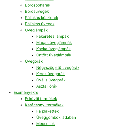
Borospoharak
Borosüvegek
Pálinkás készletek
Pálinkás üvegek
Üveglámpák
Fakeretes lámpák
Magas üveglámpák
Kocka üveglámpák
Öntött üveglámpák
Üvegórák
Négyszögletű üvegórák
Kerek üvegórák
Ovális üvegórák
Asztali órák
Eseményekre
Esküvői termékek
Karácsonyi termékek
Fa plakettek
Üveggömbök ládában
Mécsesek