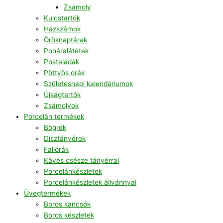
Zsámoly
Kulcstartók
Házszámok
Öröknaptárak
Poháralátétek
Postaládák
Pöttyös órák
Születésnapi kalendáriumok
Újságtartók
Zsámolyok
Porcelán termékek
Bögrék
Dísztányérok
Faliórák
Kávés csésze tányérral
Porcelánkészletek
Porcelánkészletek állvánnyal
Üvegtermékek
Boros kancsók
Boros készletek