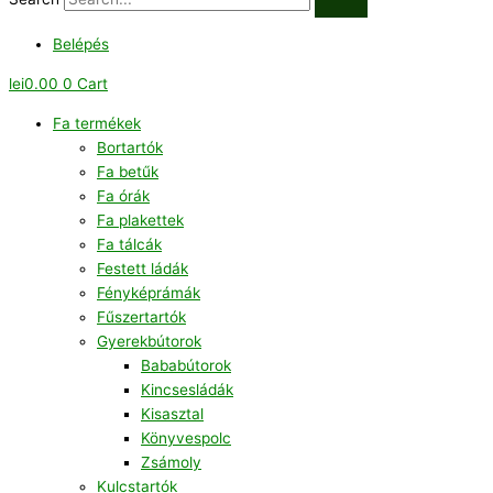
Belépés
lei
0.00
0
Cart
Fa termékek
Bortartók
Fa betűk
Fa órák
Fa plakettek
Fa tálcák
Festett ládák
Fényképrámák
Fűszertartók
Gyerekbútorok
Bababútorok
Kincsesládák
Kisasztal
Könyvespolc
Zsámoly
Kulcstartók