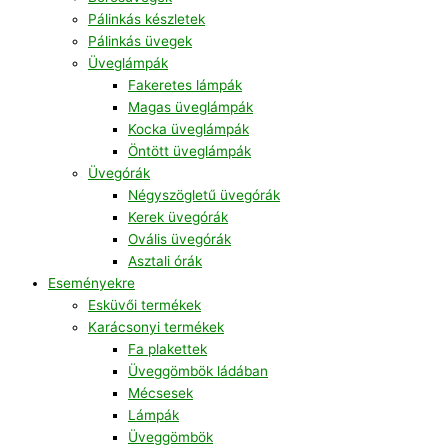
Pálinkás készletek
Pálinkás üvegek
Üveglámpák
Fakeretes lámpák
Magas üveglámpák
Kocka üveglámpák
Öntött üveglámpák
Üvegórák
Négyszögletű üvegórák
Kerek üvegórák
Ovális üvegórák
Asztali órák
Eseményekre
Esküvői termékek
Karácsonyi termékek
Fa plakettek
Üveggömbök ládában
Mécsesek
Lámpák
Üveggömbök