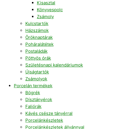
Kisasztal
Könyvespolc
Zsámoly
Kulcstartók
Házszámok
Öröknaptárak
Poháralátétek
Postaládák
Pöttyös órák
Születésnapi kalendáriumok
Újságtartók
Zsámolyok
Porcelán termékek
Bögrék
Dísztányérok
Faliórák
Kávés csésze tányérral
Porcelánkészletek
Porcelánkészletek állvánnyal