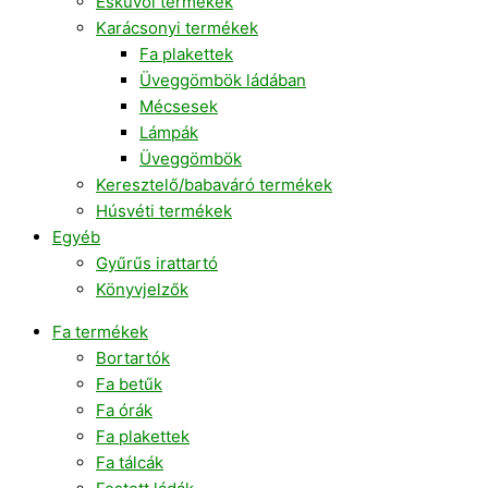
Esküvői termékek
Karácsonyi termékek
Fa plakettek
Üveggömbök ládában
Mécsesek
Lámpák
Üveggömbök
Keresztelő/babaváró termékek
Húsvéti termékek
Egyéb
Gyűrűs irattartó
Könyvjelzők
Fa termékek
Bortartók
Fa betűk
Fa órák
Fa plakettek
Fa tálcák