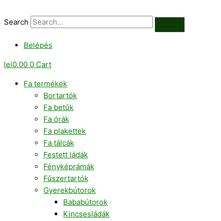
Skip
"Régi
to
áldás"
Search
content
mennyiség
Belépés
lei
0.00
0
Cart
Fa termékek
Bortartók
Fa betűk
Fa órák
Fa plakettek
Fa tálcák
Festett ládák
Fényképrámák
Fűszertartók
Gyerekbútorok
Bababútorok
Kincsesládák