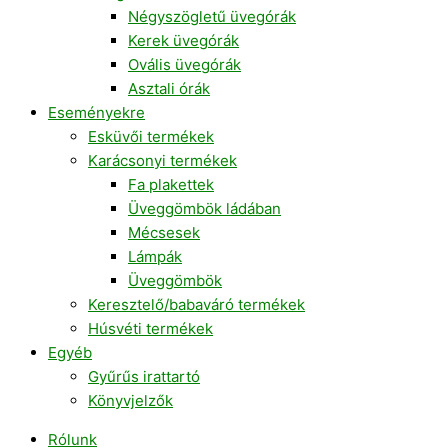
Négyszögletű üvegórák
Kerek üvegórák
Ovális üvegórák
Asztali órák
Eseményekre
Esküvői termékek
Karácsonyi termékek
Fa plakettek
Üveggömbök ládában
Mécsesek
Lámpák
Üveggömbök
Keresztelő/babaváró termékek
Húsvéti termékek
Egyéb
Gyűrűs irattartó
Könyvjelzők
Rólunk