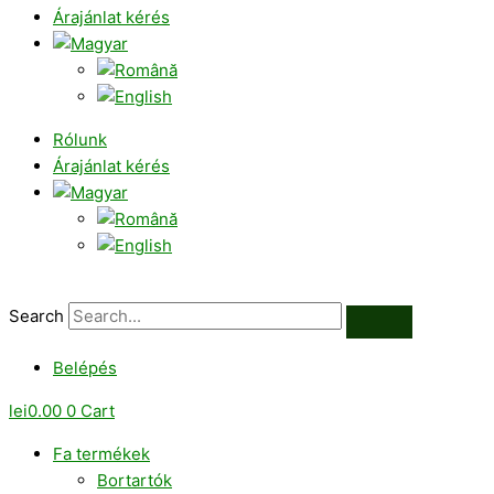
Árajánlat kérés
Rólunk
Árajánlat kérés
Search
Belépés
lei
0.00
0
Cart
Fa termékek
Bortartók