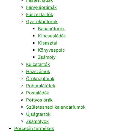
Festett ládák
Fényképrámák
Fűszertartók
Gyerekbútorok
Bababútorok
Kincsesládák
Kisasztal
Könyvespolc
Zsámoly
Kulcstartók
Házszámok
Öröknaptárak
Poháralátétek
Postaládák
Pöttyös órák
Születésnapi kalendáriumok
Újságtartók
Zsámolyok
Porcelán termékek