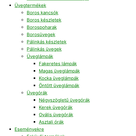
Üvegtermékek
Boros kancsók
Boros készletek
Borospoharak
Borosüvegek
Pálinkás készletek
Pálinkás üvegek
Üveglámpák
Fakeretes lámpák
Magas üveglámpák
Kocka üveglámpák
Öntött üveglámpák
Üvegórák
Négyszögletű üvegórák
Kerek üvegórák
Ovális üvegórák
Asztali órák
Eseményekre