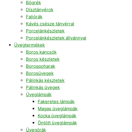
Bögrék
Dísztányérok
Faliórák
Kávés csésze tányérral
Porcelánkészletek
Porcelánkészletek állvánnyal
Üvegtermékek
Boros kancsók
Boros készletek
Borospoharak
Borosüvegek
Pálinkás készletek
Pálinkás üvegek
Üveglámpák
Fakeretes lámpák
Magas üveglámpák
Kocka üveglámpák
Öntött üveglámpák
Üvegórák