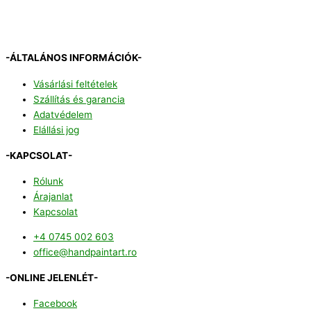
-ÁLTALÁNOS INFORMÁCIÓK-
Vásárlási feltételek
Szállítás és garancia
Adatvédelem
Elállási jog
-KAPCSOLAT-
Rólunk
Árajanlat
Kapcsolat
+4 0745 002 603
office@handpaintart.ro
-ONLINE JELENLÉT-
Facebook