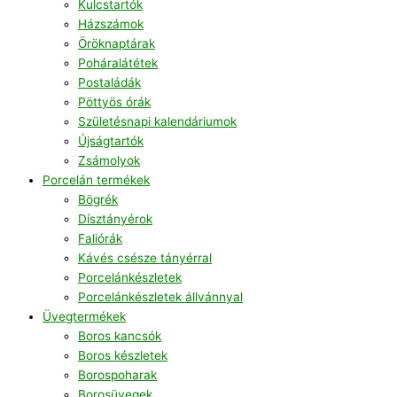
Kulcstartók
Házszámok
Öröknaptárak
Poháralátétek
Postaládák
Pöttyös órák
Születésnapi kalendáriumok
Újságtartók
Zsámolyok
Porcelán termékek
Bögrék
Dísztányérok
Faliórák
Kávés csésze tányérral
Porcelánkészletek
Porcelánkészletek állvánnyal
Üvegtermékek
Boros kancsók
Boros készletek
Borospoharak
Borosüvegek