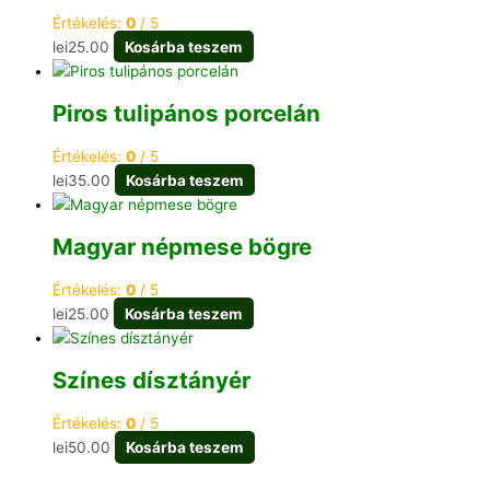
Értékelés:
0
/ 5
lei
25.00
Kosárba teszem
Piros tulipános porcelán
Értékelés:
0
/ 5
lei
35.00
Kosárba teszem
Magyar népmese bögre
Értékelés:
0
/ 5
lei
25.00
Kosárba teszem
Színes dísztányér
Értékelés:
0
/ 5
lei
50.00
Kosárba teszem