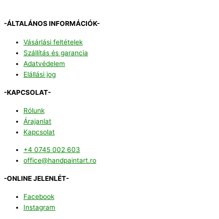
-ÁLTALÁNOS INFORMÁCIÓK-
Vásárlási feltételek
Szállítás és garancia
Adatvédelem
Elállási jog
-KAPCSOLAT-
Rólunk
Árajanlat
Kapcsolat
+4 0745 002 603
office@handpaintart.ro
-ONLINE JELENLÉT-
Facebook
Instagram