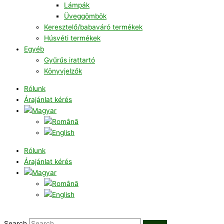
Lámpák
Üveggömbök
Keresztelő/babaváró termékek
Húsvéti termékek
Egyéb
Gyűrűs irattartó
Könyvjelzők
Rólunk
Árajánlat kérés
Rólunk
Árajánlat kérés
Search