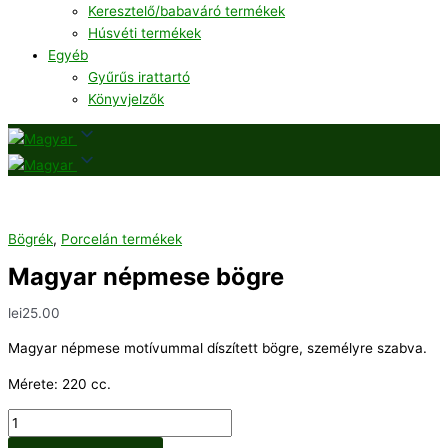
Keresztelő/babaváró termékek
Húsvéti termékek
Egyéb
Gyűrűs irattartó
Könyvjelzők
Bögrék
,
Porcelán termékek
Magyar népmese bögre
lei
25.00
Magyar népmese motívummal díszített bögre, személyre szabva.
Mérete: 220 cc.