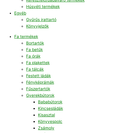
Húsvéti termékek
Egyéb
Gyűrűs irattartó
Könyvjelzők
Fa termékek
Bortartók
Fa betűk
Fa órák
Fa plakettek
Fa tálcák
Festett ládák
Fényképrámák
Fűszertartók
Gyerekbútorok
Bababútorok
Kincsesládák
Kisasztal
Könyvespolc
Zsámoly