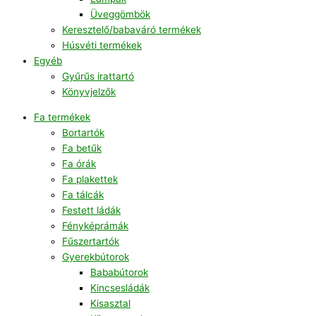
Üveggömbök
Keresztelő/babaváró termékek
Húsvéti termékek
Egyéb
Gyűrűs irattartó
Könyvjelzők
Fa termékek
Bortartók
Fa betűk
Fa órák
Fa plakettek
Fa tálcák
Festett ládák
Fényképrámák
Fűszertartók
Gyerekbútorok
Bababútorok
Kincsesládák
Kisasztal