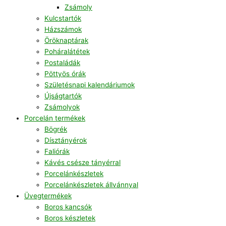
Zsámoly
Kulcstartók
Házszámok
Öröknaptárak
Poháralátétek
Postaládák
Pöttyös órák
Születésnapi kalendáriumok
Újságtartók
Zsámolyok
Porcelán termékek
Bögrék
Dísztányérok
Faliórák
Kávés csésze tányérral
Porcelánkészletek
Porcelánkészletek állvánnyal
Üvegtermékek
Boros kancsók
Boros készletek