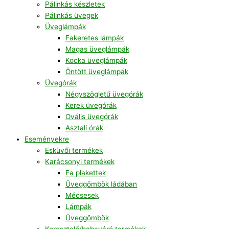
Pálinkás készletek
Pálinkás üvegek
Üveglámpák
Fakeretes lámpák
Magas üveglámpák
Kocka üveglámpák
Öntött üveglámpák
Üvegórák
Négyszögletű üvegórák
Kerek üvegórák
Ovális üvegórák
Asztali órák
Eseményekre
Esküvői termékek
Karácsonyi termékek
Fa plakettek
Üveggömbök ládában
Mécsesek
Lámpák
Üveggömbök
Keresztelő/babaváró termékek