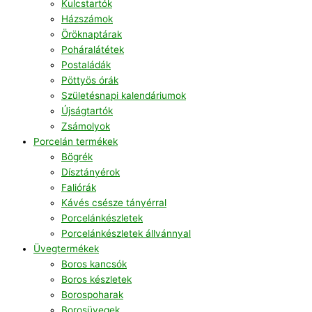
Kulcstartók
Házszámok
Öröknaptárak
Poháralátétek
Postaládák
Pöttyös órák
Születésnapi kalendáriumok
Újságtartók
Zsámolyok
Porcelán termékek
Bögrék
Dísztányérok
Faliórák
Kávés csésze tányérral
Porcelánkészletek
Porcelánkészletek állvánnyal
Üvegtermékek
Boros kancsók
Boros készletek
Borospoharak
Borosüvegek