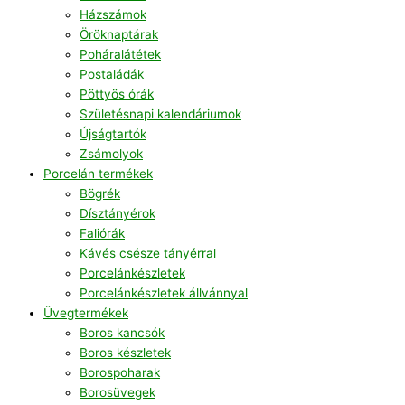
Házszámok
Öröknaptárak
Poháralátétek
Postaládák
Pöttyös órák
Születésnapi kalendáriumok
Újságtartók
Zsámolyok
Porcelán termékek
Bögrék
Dísztányérok
Faliórák
Kávés csésze tányérral
Porcelánkészletek
Porcelánkészletek állvánnyal
Üvegtermékek
Boros kancsók
Boros készletek
Borospoharak
Borosüvegek