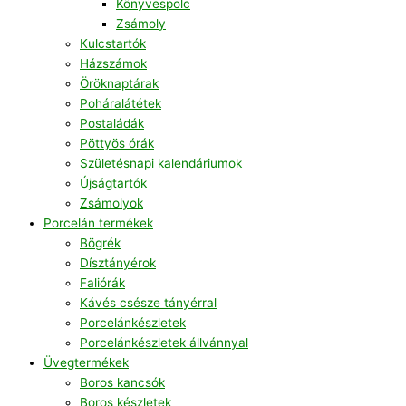
Könyvespolc
Zsámoly
Kulcstartók
Házszámok
Öröknaptárak
Poháralátétek
Postaládák
Pöttyös órák
Születésnapi kalendáriumok
Újságtartók
Zsámolyok
Porcelán termékek
Bögrék
Dísztányérok
Faliórák
Kávés csésze tányérral
Porcelánkészletek
Porcelánkészletek állvánnyal
Üvegtermékek
Boros kancsók
Boros készletek