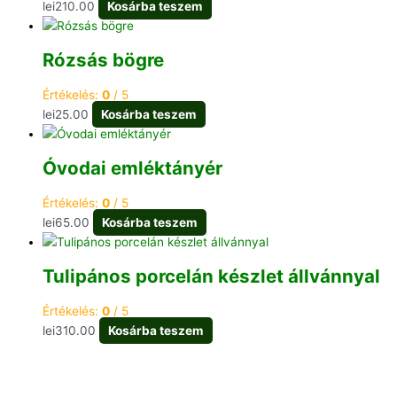
lei
210.00
Kosárba teszem
Rózsás bögre
Értékelés:
0
/ 5
lei
25.00
Kosárba teszem
Óvodai emléktányér
Értékelés:
0
/ 5
lei
65.00
Kosárba teszem
Tulipános porcelán készlet állvánnyal
Értékelés:
0
/ 5
lei
310.00
Kosárba teszem