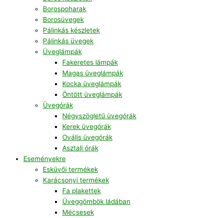
Borospoharak
Borosüvegek
Pálinkás készletek
Pálinkás üvegek
Üveglámpák
Fakeretes lámpák
Magas üveglámpák
Kocka üveglámpák
Öntött üveglámpák
Üvegórák
Négyszögletű üvegórák
Kerek üvegórák
Ovális üvegórák
Asztali órák
Eseményekre
Esküvői termékek
Karácsonyi termékek
Fa plakettek
Üveggömbök ládában
Mécsesek