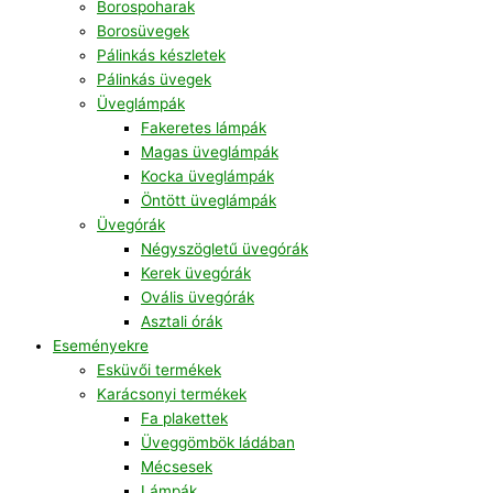
Borospoharak
Borosüvegek
Pálinkás készletek
Pálinkás üvegek
Üveglámpák
Fakeretes lámpák
Magas üveglámpák
Kocka üveglámpák
Öntött üveglámpák
Üvegórák
Négyszögletű üvegórák
Kerek üvegórák
Ovális üvegórák
Asztali órák
Eseményekre
Esküvői termékek
Karácsonyi termékek
Fa plakettek
Üveggömbök ládában
Mécsesek
Lámpák