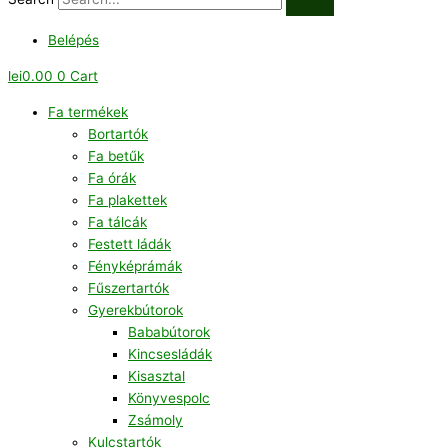
Belépés
lei
0.00
0
Cart
Fa termékek
Bortartók
Fa betűk
Fa órák
Fa plakettek
Fa tálcák
Festett ládák
Fényképrámák
Fűszertartók
Gyerekbútorok
Bababútorok
Kincsesládák
Kisasztal
Könyvespolc
Zsámoly
Kulcstartók