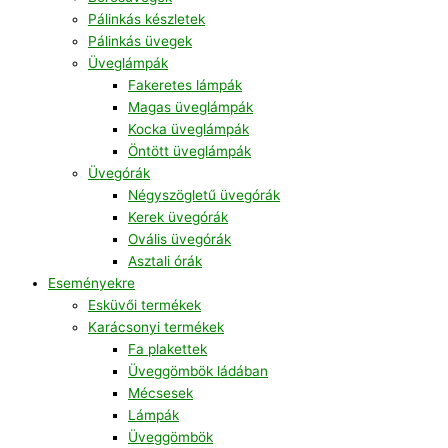
Pálinkás készletek
Pálinkás üvegek
Üveglámpák
Fakeretes lámpák
Magas üveglámpák
Kocka üveglámpák
Öntött üveglámpák
Üvegórák
Négyszögletű üvegórák
Kerek üvegórák
Ovális üvegórák
Asztali órák
Eseményekre
Esküvői termékek
Karácsonyi termékek
Fa plakettek
Üveggömbök ládában
Mécsesek
Lámpák
Üveggömbök