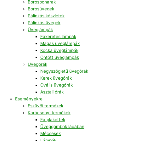
Borospoharak
Borosüvegek
Pálinkás készletek
Pálinkás üvegek
Üveglámpák
Fakeretes lámpák
Magas üveglámpák
Kocka üveglámpák
Öntött üveglámpák
Üvegórák
Négyszögletű üvegórák
Kerek üvegórák
Ovális üvegórák
Asztali órák
Eseményekre
Esküvői termékek
Karácsonyi termékek
Fa plakettek
Üveggömbök ládában
Mécsesek
Lámpák