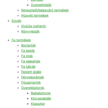
Üveggömbök
Keresztelő/babaváró termékek
Húsvéti termékek
Egyéb
Gyűrűs irattartó
Könyvjelzők
Fa termékek
Bortartók
Fa betűk
Fa órák
Fa plakettek
Fa tálcák
Festett ládák
Fényképrámák
Fűszertartók
Gyerekbútorok
Bababútorok
Kincsesládák
Kisasztal