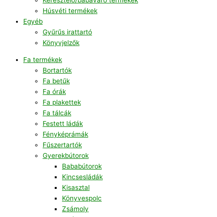
Húsvéti termékek
Egyéb
Gyűrűs irattartó
Könyvjelzők
Fa termékek
Bortartók
Fa betűk
Fa órák
Fa plakettek
Fa tálcák
Festett ládák
Fényképrámák
Fűszertartók
Gyerekbútorok
Bababútorok
Kincsesládák
Kisasztal
Könyvespolc
Zsámoly