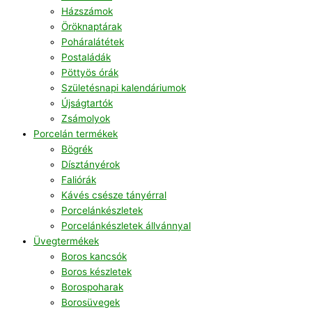
Házszámok
Öröknaptárak
Poháralátétek
Postaládák
Pöttyös órák
Születésnapi kalendáriumok
Újságtartók
Zsámolyok
Porcelán termékek
Bögrék
Dísztányérok
Faliórák
Kávés csésze tányérral
Porcelánkészletek
Porcelánkészletek állvánnyal
Üvegtermékek
Boros kancsók
Boros készletek
Borospoharak
Borosüvegek