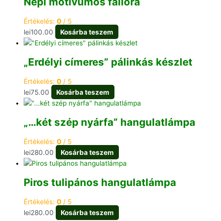
Népi motívumos falióra
Értékelés:
0
/ 5
lei
100.00
Kosárba teszem
„Erdélyi címeres” pálinkás készlet
Értékelés:
0
/ 5
lei
75.00
Kosárba teszem
„…két szép nyárfa” hangulatlámpa
Értékelés:
0
/ 5
lei
280.00
Kosárba teszem
Piros tulipános hangulatlámpa
Értékelés:
0
/ 5
lei
280.00
Kosárba teszem