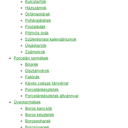
Kulcstartók
Házszámok
Öröknaptárak
Poháralátétek
Postaládák
Pöttyös órák
Születésnapi kalendáriumok
Újságtartók
Zsámolyok
Porcelán termékek
Bögrék
Dísztányérok
Faliórák
Kávés csésze tányérral
Porcelánkészletek
Porcelánkészletek állvánnyal
Üvegtermékek
Boros kancsók
Boros készletek
Borospoharak
Borosüvegek