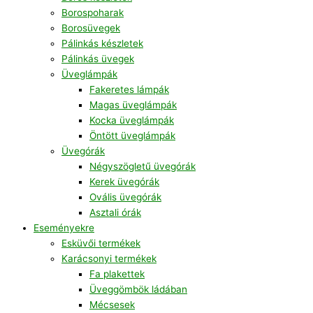
Borospoharak
Borosüvegek
Pálinkás készletek
Pálinkás üvegek
Üveglámpák
Fakeretes lámpák
Magas üveglámpák
Kocka üveglámpák
Öntött üveglámpák
Üvegórák
Négyszögletű üvegórák
Kerek üvegórák
Ovális üvegórák
Asztali órák
Eseményekre
Esküvői termékek
Karácsonyi termékek
Fa plakettek
Üveggömbök ládában
Mécsesek