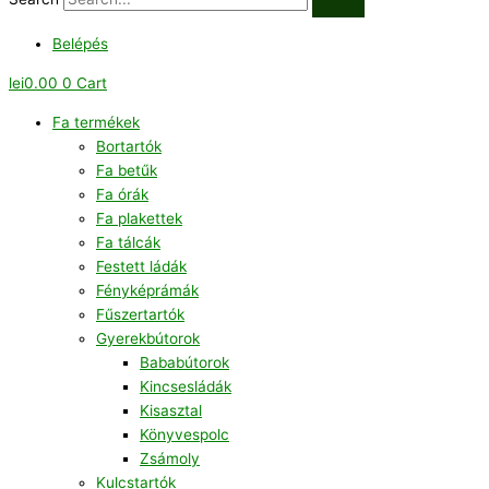
Belépés
lei
0.00
0
Cart
Fa termékek
Bortartók
Fa betűk
Fa órák
Fa plakettek
Fa tálcák
Festett ládák
Fényképrámák
Fűszertartók
Gyerekbútorok
Bababútorok
Kincsesládák
Kisasztal
Könyvespolc
Zsámoly
Kulcstartók