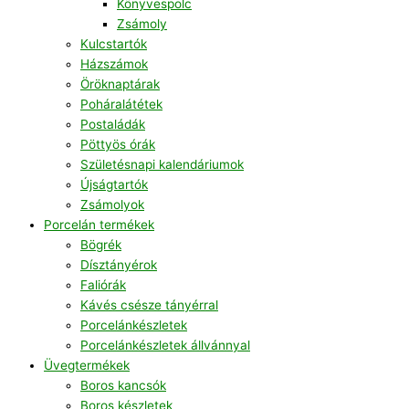
Könyvespolc
Zsámoly
Kulcstartók
Házszámok
Öröknaptárak
Poháralátétek
Postaládák
Pöttyös órák
Születésnapi kalendáriumok
Újságtartók
Zsámolyok
Porcelán termékek
Bögrék
Dísztányérok
Faliórák
Kávés csésze tányérral
Porcelánkészletek
Porcelánkészletek állvánnyal
Üvegtermékek
Boros kancsók
Boros készletek