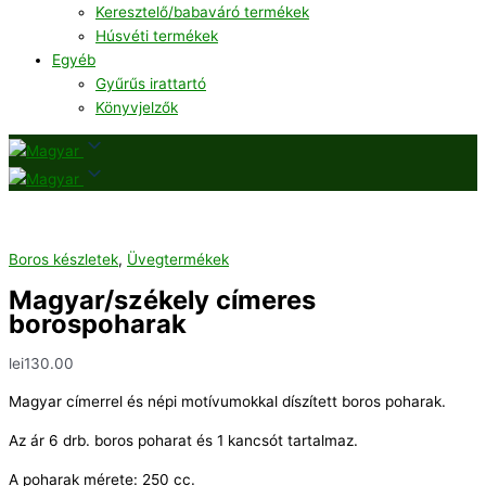
Keresztelő/babaváró termékek
Húsvéti termékek
Egyéb
Gyűrűs irattartó
Könyvjelzők
Boros készletek
,
Üvegtermékek
Magyar/székely címeres
borospoharak
lei
130.00
Magyar címerrel és népi motívumokkal díszített boros poharak.
Az ár 6 drb. boros poharat és 1 kancsót tartalmaz.
A poharak mérete: 250 cc.