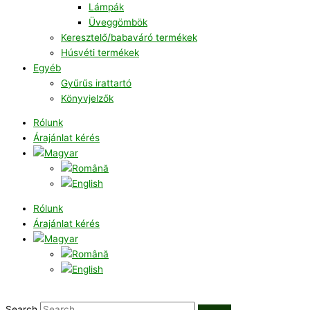
Lámpák
Üveggömbök
Keresztelő/babaváró termékek
Húsvéti termékek
Egyéb
Gyűrűs irattartó
Könyvjelzők
Rólunk
Árajánlat kérés
Rólunk
Árajánlat kérés
Search