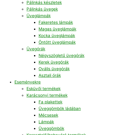
Pálinkás készletek
Pálinkás üvegek
Üveglámpák
Fakeretes lámpák
Magas üveglámpák
Kocka üveglámpák
Öntött üveglámpák
Üvegórák
Négyszögletű üvegórák
Kerek üvegórák
Ovális üvegórák
Asztali órák
Eseményekre
Esküvői termékek
Karácsonyi termékek
Fa plakettek
Üveggömbök ládában
Mécsesek
Lámpák
Üveggömbök
Keresztelő/babaváró termékek