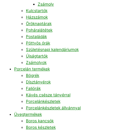
Zsámoly
Kulcstartók
Házszámok
Öröknaptárak
Poháralátétek
Postaládák
Pöttyös órák
Születésnapi kalendáriumok
Újságtartók
Zsámolyok
Porcelán termékek
Bögrék
Dísztányérok
Faliórák
Kávés csésze tányérral
Porcelánkészletek
Porcelánkészletek állvánnyal
Üvegtermékek
Boros kancsók
Boros készletek