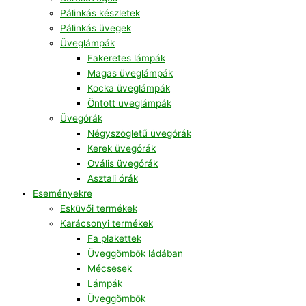
Pálinkás készletek
Pálinkás üvegek
Üveglámpák
Fakeretes lámpák
Magas üveglámpák
Kocka üveglámpák
Öntött üveglámpák
Üvegórák
Négyszögletű üvegórák
Kerek üvegórák
Ovális üvegórák
Asztali órák
Eseményekre
Esküvői termékek
Karácsonyi termékek
Fa plakettek
Üveggömbök ládában
Mécsesek
Lámpák
Üveggömbök