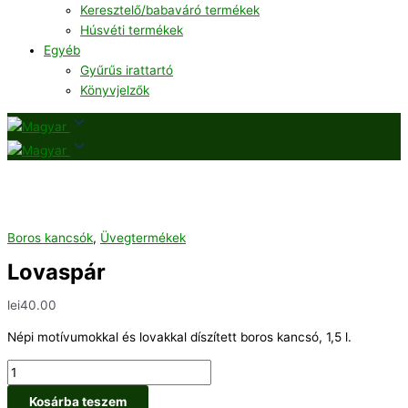
Keresztelő/babaváró termékek
Húsvéti termékek
Egyéb
Gyűrűs irattartó
Könyvjelzők
Boros kancsók
,
Üvegtermékek
Lovaspár
lei
40.00
Népi motívumokkal és lovakkal díszített boros kancsó, 1,5 l.
Kosárba teszem