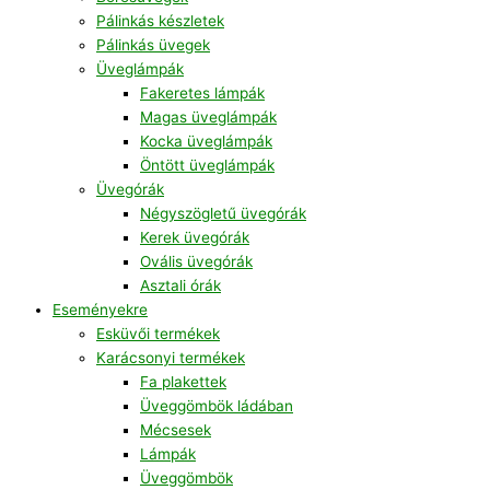
Pálinkás készletek
Pálinkás üvegek
Üveglámpák
Fakeretes lámpák
Magas üveglámpák
Kocka üveglámpák
Öntött üveglámpák
Üvegórák
Négyszögletű üvegórák
Kerek üvegórák
Ovális üvegórák
Asztali órák
Eseményekre
Esküvői termékek
Karácsonyi termékek
Fa plakettek
Üveggömbök ládában
Mécsesek
Lámpák
Üveggömbök