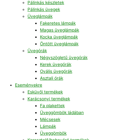
Pálinkás készletek
Pálinkás üvegek
Üveglámpák
Fakeretes lámpák
Magas üveglámpák
Kocka üveglámpák
Öntött üveglámpák
Üvegórák
Négyszögletű üvegórák
Kerek üvegórák
Ovális üvegórák
Asztali órák
Eseményekre
Esküvői termékek
Karácsonyi termékek
Fa plakettek
Üveggömbök ládában
Mécsesek
Lámpák
Üveggömbök
Keresztelő/babaváró termékek