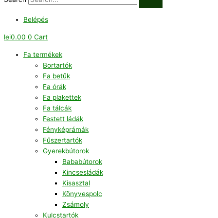
Belépés
lei
0.00
0
Cart
Fa termékek
Bortartók
Fa betűk
Fa órák
Fa plakettek
Fa tálcák
Festett ládák
Fényképrámák
Fűszertartók
Gyerekbútorok
Bababútorok
Kincsesládák
Kisasztal
Könyvespolc
Zsámoly
Kulcstartók