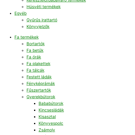
Húsvéti termékek
Egyéb
Gyűrűs irattartó
Könyvjelzők
Fa termékek
Bortartók
Fa betűk
Fa órák
Fa plakettek
Fa tálcák
Festett ládák
Fényképrámák
Fűszertartók
Gyerekbútorok
Bababútorok
Kincsesládák
Kisasztal
Könyvespolc
Zsámoly