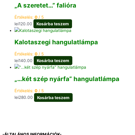
„A szeretet…” falióra
Értékelés:
0
/ 5
lei
120.00
Kosárba teszem
Kalotaszegi hangulatlámpa
Értékelés:
0
/ 5
lei
140.00
Kosárba teszem
„…két szép nyárfa” hangulatlámpa
Értékelés:
0
/ 5
lei
280.00
Kosárba teszem
-ÁLTALÁNOS INFORMÁCIÓK-