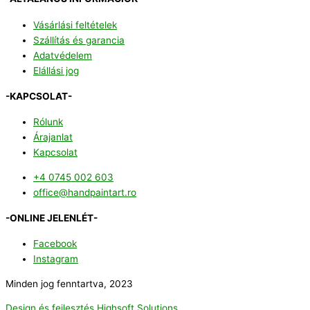
Vásárlási feltételek
Szállítás és garancia
Adatvédelem
Elállási jog
-KAPCSOLAT-
Rólunk
Árajanlat
Kapcsolat
+4 0745 002 603
office@handpaintart.ro
-ONLINE JELENLÉT-
Facebook
Instagram
Minden jog fenntartva, 2023
Design és fejlesztés Highsoft Solutions