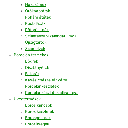
Házszámok
Öröknaptárak
Poháralátétek
Postaládák
Pöttyös órák
Születésnapi kalendáriumok
Újságtartók
Zsámolyok
Porcelán termékek
Bögrék
Dísztányérok
Faliórák
Kávés csésze tányérral
Porcelánkészletek
Porcelánkészletek állvánnyal
Üvegtermékek
Boros kancsók
Boros készletek
Borospoharak
Borosüvegek