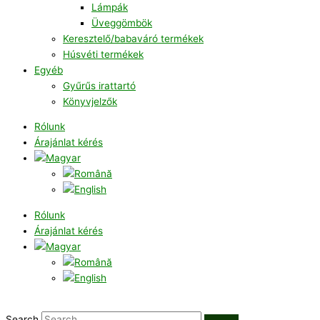
Lámpák
Üveggömbök
Keresztelő/babaváró termékek
Húsvéti termékek
Egyéb
Gyűrűs irattartó
Könyvjelzők
Rólunk
Árajánlat kérés
Rólunk
Árajánlat kérés
Search