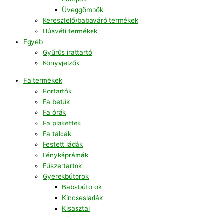
Üveggömbök
Keresztelő/babaváró termékek
Húsvéti termékek
Egyéb
Gyűrűs irattartó
Könyvjelzők
Fa termékek
Bortartók
Fa betűk
Fa órák
Fa plakettek
Fa tálcák
Festett ládák
Fényképrámák
Fűszertartók
Gyerekbútorok
Bababútorok
Kincsesládák
Kisasztal