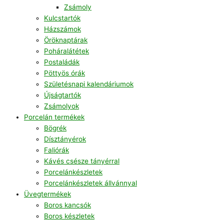
Zsámoly
Kulcstartók
Házszámok
Öröknaptárak
Poháralátétek
Postaládák
Pöttyös órák
Születésnapi kalendáriumok
Újságtartók
Zsámolyok
Porcelán termékek
Bögrék
Dísztányérok
Faliórák
Kávés csésze tányérral
Porcelánkészletek
Porcelánkészletek állvánnyal
Üvegtermékek
Boros kancsók
Boros készletek