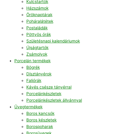
Kulcstartók
Házszámok
Öröknaptárak
Poháralátétek
Postaládák
Pöttyös órák
Születésnapi kalendáriumok
Újságtartók
Zsámolyok
Porcelán termékek
Bögrék
Dísztányérok
Faliórák
Kávés csésze tányérral
Porcelánkészletek
Porcelánkészletek állvánnyal
Üvegtermékek
Boros kancsók
Boros készletek
Borospoharak
Borosüvegek