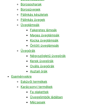
Borospoharak
Borosüvegek
Pálinkás készletek
Pálinkás üvegek
Üveglámpák
Fakeretes lámpák
Magas üveglámpák
Kocka üveglámpák
Öntött üveglámpák
Üvegórák
Négyszögletű üvegórák
Kerek üvegórák
Ovális üvegórák
Asztali órák
Eseményekre
Esküvői termékek
Karácsonyi termékek
Fa plakettek
Üveggömbök ládában
Mécsesek