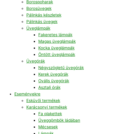
Borospoharak
Borosüvegek
Pálinkás készletek
Pálinkás üvegek
Üveglámpák
Fakeretes lámpák
Magas üveglámpák
Kocka üveglámpák
Öntött üveglámpák
Üvegórák
Négyszögletű üvegórák
Kerek üvegórák
Ovális üvegórák
Asztali órák
Eseményekre
Esküvői termékek
Karácsonyi termékek
Fa plakettek
Üveggömbök ládában
Mécsesek
Lámpák