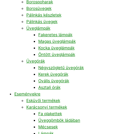
Borospoharak
Borosüvegek
Pálinkás készletek
Pálinkás üvegek
Üveglámpák
Fakeretes lámpák
Magas üveglámpák
Kocka üveglámpák
Öntött üveglámpák
Üvegórák
Négyszögletű üvegórák
Kerek üvegórák
Ovális üvegórák
Asztali órák
Eseményekre
Esküvői termékek
Karácsonyi termékek
Fa plakettek
Üveggömbök ládában
Mécsesek
Lámpák