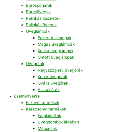
Borospoharak
Borosüvegek
Pálinkás készletek
Pálinkás üvegek
Üveglámpák
Fakeretes lámpák
Magas üveglámpák
Kocka üveglámpák
Öntött üveglámpák
Üvegórák
Négyszögletű üvegórák
Kerek üvegórák
Ovális üvegórák
Asztali órák
Eseményekre
Esküvői termékek
Karácsonyi termékek
Fa plakettek
Üveggömbök ládában
Mécsesek