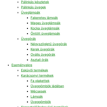
Pálinkás készletek
Pálinkás üvegek
Üveglámpák
Fakeretes lámpák
Magas üveglámpák
Kocka üveglámpák
Öntött üveglámpák
Üvegórák
Négyszögletű üvegórák
Kerek üvegórák
Ovális üvegórák
Asztali órák
Eseményekre
Esküvői termékek
Karácsonyi termékek
Fa plakettek
Üveggömbök ládában
Mécsesek
Lámpák
Üveggömbök
Keresztelő/babaváró termékek