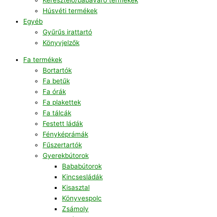
Húsvéti termékek
Egyéb
Gyűrűs irattartó
Könyvjelzők
Fa termékek
Bortartók
Fa betűk
Fa órák
Fa plakettek
Fa tálcák
Festett ládák
Fényképrámák
Fűszertartók
Gyerekbútorok
Bababútorok
Kincsesládák
Kisasztal
Könyvespolc
Zsámoly