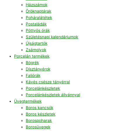
Házszámok
Öröknaptárak
Poháralátétek
Postaládák
Pöttyös órák
Születésnapi kalendáriumok
Újságtartók
Zsámolyok
Porcelán termékek
Bögrék
Dísztányérok
Faliórák
Kávés csésze tányérral
Porcelánkészletek
Porcelánkészletek állvánnyal
Üvegtermékek
Boros kancsók
Boros készletek
Borospoharak
Borosüvegek