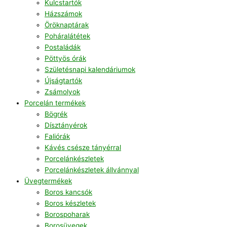
Kulcstartók
Házszámok
Öröknaptárak
Poháralátétek
Postaládák
Pöttyös órák
Születésnapi kalendáriumok
Újságtartók
Zsámolyok
Porcelán termékek
Bögrék
Dísztányérok
Faliórák
Kávés csésze tányérral
Porcelánkészletek
Porcelánkészletek állvánnyal
Üvegtermékek
Boros kancsók
Boros készletek
Borospoharak
Borosüvegek