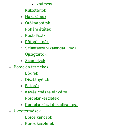
Zsámoly
Kulcstartók
Házszámok
Öröknaptárak
Poháralátétek
Postaládák
Pöttyös órák
Születésnapi kalendáriumok
Újságtartók
Zsámolyok
Porcelán termékek
Bögrék
Dísztányérok
Faliórák
Kávés csésze tányérral
Porcelánkészletek
Porcelánkészletek állvánnyal
Üvegtermékek
Boros kancsók
Boros készletek