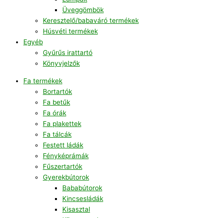
Üveggömbök
Keresztelő/babaváró termékek
Húsvéti termékek
Egyéb
Gyűrűs irattartó
Könyvjelzők
Fa termékek
Bortartók
Fa betűk
Fa órák
Fa plakettek
Fa tálcák
Festett ládák
Fényképrámák
Fűszertartók
Gyerekbútorok
Bababútorok
Kincsesládák
Kisasztal