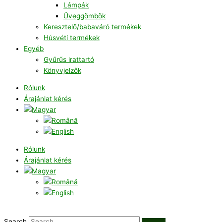
Lámpák
Üveggömbök
Keresztelő/babaváró termékek
Húsvéti termékek
Egyéb
Gyűrűs irattartó
Könyvjelzők
Rólunk
Árajánlat kérés
Rólunk
Árajánlat kérés
Search