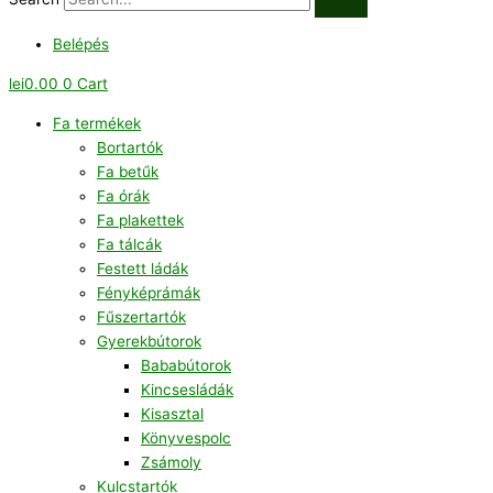
Belépés
lei
0.00
0
Cart
Fa termékek
Bortartók
Fa betűk
Fa órák
Fa plakettek
Fa tálcák
Festett ládák
Fényképrámák
Fűszertartók
Gyerekbútorok
Bababútorok
Kincsesládák
Kisasztal
Könyvespolc
Zsámoly
Kulcstartók