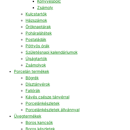
Könyvespolc
Zsámoly
Kulcstartók
Házszámok
Öröknaptárak
Poháralátétek
Postaládák
Pöttyös órák
Születésnapi kalendáriumok
Újságtartók
Zsámolyok
Porcelán termékek
Bögrék
Dísztányérok
Faliórák
Kávés csésze tányérral
Porcelánkészletek
Porcelánkészletek állvánnyal
Üvegtermékek
Boros kancsók
Boros készletek