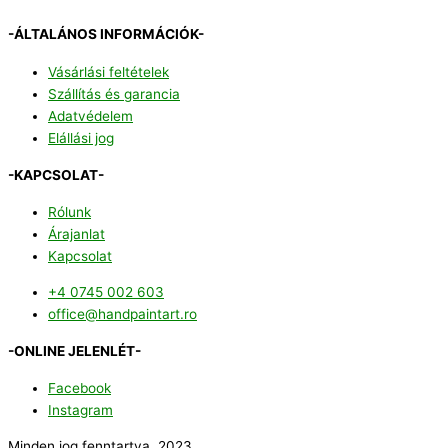
-ÁLTALÁNOS INFORMÁCIÓK-
Vásárlási feltételek
Szállítás és garancia
Adatvédelem
Elállási jog
-KAPCSOLAT-
Rólunk
Árajanlat
Kapcsolat
+4 0745 002 603
office@handpaintart.ro
-ONLINE JELENLÉT-
Facebook
Instagram
Minden jog fenntartva, 2023