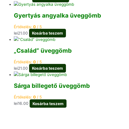
Gyertyás angyalka üveggömb
Értékelés:
0
/ 5
lei
21.00
Kosárba teszem
„Család” üveggömb
Értékelés:
0
/ 5
lei
21.00
Kosárba teszem
Sárga billegető üveggömb
Értékelés:
0
/ 5
lei
16.00
Kosárba teszem