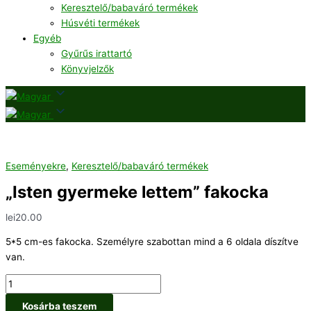
Keresztelő/babaváró termékek
Húsvéti termékek
Egyéb
Gyűrűs irattartó
Könyvjelzők
Eseményekre
,
Keresztelő/babaváró termékek
„Isten gyermeke lettem” fakocka
lei
20.00
5*5 cm-es fakocka. Személyre szabottan mind a 6 oldala díszítve
van.
Kosárba teszem