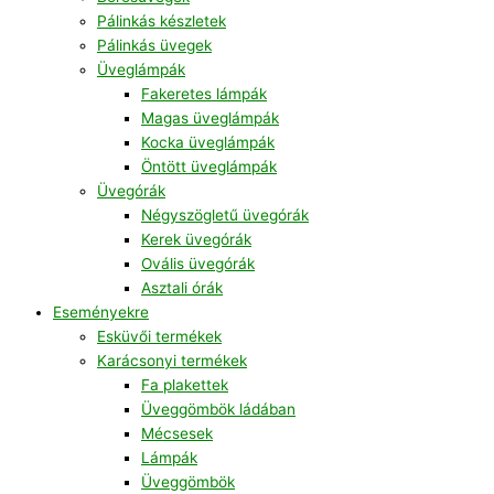
Pálinkás készletek
Pálinkás üvegek
Üveglámpák
Fakeretes lámpák
Magas üveglámpák
Kocka üveglámpák
Öntött üveglámpák
Üvegórák
Négyszögletű üvegórák
Kerek üvegórák
Ovális üvegórák
Asztali órák
Eseményekre
Esküvői termékek
Karácsonyi termékek
Fa plakettek
Üveggömbök ládában
Mécsesek
Lámpák
Üveggömbök