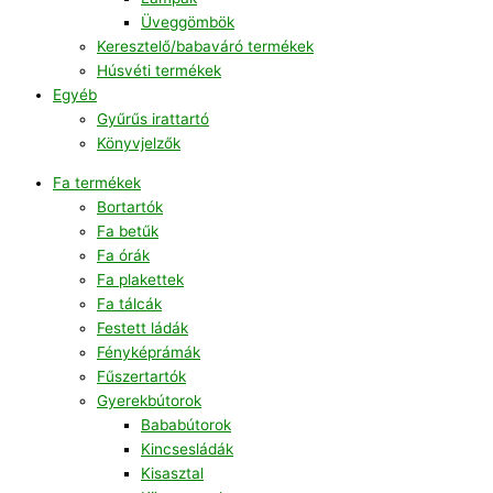
Üveggömbök
Keresztelő/babaváró termékek
Húsvéti termékek
Egyéb
Gyűrűs irattartó
Könyvjelzők
Fa termékek
Bortartók
Fa betűk
Fa órák
Fa plakettek
Fa tálcák
Festett ládák
Fényképrámák
Fűszertartók
Gyerekbútorok
Bababútorok
Kincsesládák
Kisasztal