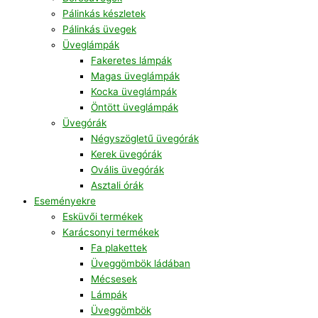
Pálinkás készletek
Pálinkás üvegek
Üveglámpák
Fakeretes lámpák
Magas üveglámpák
Kocka üveglámpák
Öntött üveglámpák
Üvegórák
Négyszögletű üvegórák
Kerek üvegórák
Ovális üvegórák
Asztali órák
Eseményekre
Esküvői termékek
Karácsonyi termékek
Fa plakettek
Üveggömbök ládában
Mécsesek
Lámpák
Üveggömbök