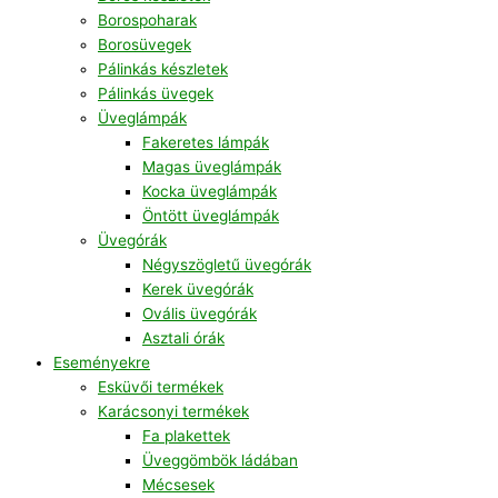
Borospoharak
Borosüvegek
Pálinkás készletek
Pálinkás üvegek
Üveglámpák
Fakeretes lámpák
Magas üveglámpák
Kocka üveglámpák
Öntött üveglámpák
Üvegórák
Négyszögletű üvegórák
Kerek üvegórák
Ovális üvegórák
Asztali órák
Eseményekre
Esküvői termékek
Karácsonyi termékek
Fa plakettek
Üveggömbök ládában
Mécsesek