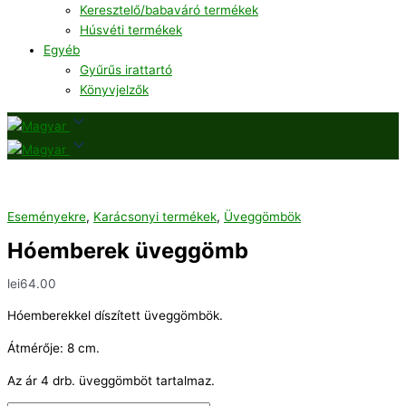
Keresztelő/babaváró termékek
Húsvéti termékek
Egyéb
Gyűrűs irattartó
Könyvjelzők
Eseményekre
,
Karácsonyi termékek
,
Üveggömbök
Hóemberek üveggömb
lei
64.00
Hóemberekkel díszített üveggömbök.
Átmérője: 8 cm.
Az ár 4 drb. üveggömböt tartalmaz.