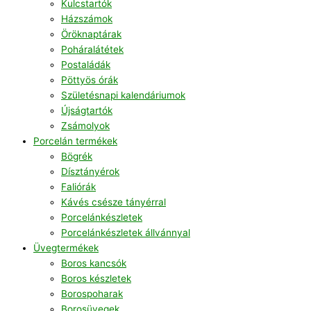
Kulcstartók
Házszámok
Öröknaptárak
Poháralátétek
Postaládák
Pöttyös órák
Születésnapi kalendáriumok
Újságtartók
Zsámolyok
Porcelán termékek
Bögrék
Dísztányérok
Faliórák
Kávés csésze tányérral
Porcelánkészletek
Porcelánkészletek állvánnyal
Üvegtermékek
Boros kancsók
Boros készletek
Borospoharak
Borosüvegek