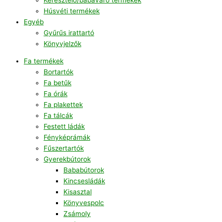
Húsvéti termékek
Egyéb
Gyűrűs irattartó
Könyvjelzők
Fa termékek
Bortartók
Fa betűk
Fa órák
Fa plakettek
Fa tálcák
Festett ládák
Fényképrámák
Fűszertartók
Gyerekbútorok
Bababútorok
Kincsesládák
Kisasztal
Könyvespolc
Zsámoly