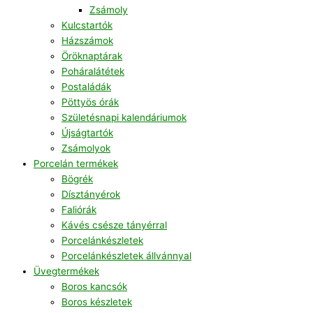
Zsámoly
Kulcstartók
Házszámok
Öröknaptárak
Poháralátétek
Postaládák
Pöttyös órák
Születésnapi kalendáriumok
Újságtartók
Zsámolyok
Porcelán termékek
Bögrék
Dísztányérok
Faliórák
Kávés csésze tányérral
Porcelánkészletek
Porcelánkészletek állvánnyal
Üvegtermékek
Boros kancsók
Boros készletek