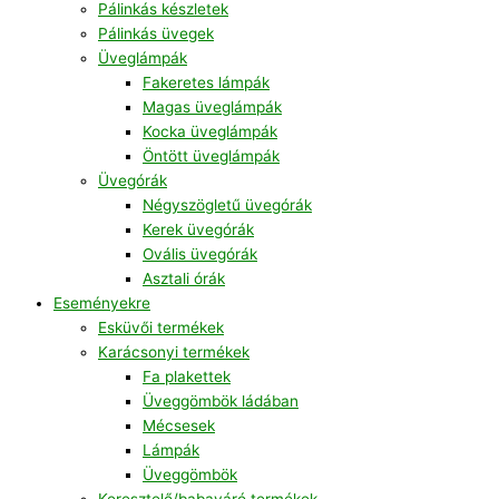
Pálinkás készletek
Pálinkás üvegek
Üveglámpák
Fakeretes lámpák
Magas üveglámpák
Kocka üveglámpák
Öntött üveglámpák
Üvegórák
Négyszögletű üvegórák
Kerek üvegórák
Ovális üvegórák
Asztali órák
Eseményekre
Esküvői termékek
Karácsonyi termékek
Fa plakettek
Üveggömbök ládában
Mécsesek
Lámpák
Üveggömbök
Keresztelő/babaváró termékek