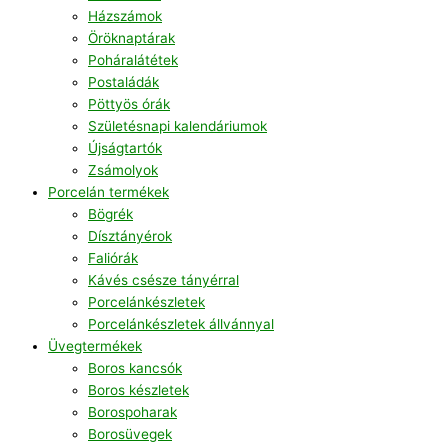
Házszámok
Öröknaptárak
Poháralátétek
Postaládák
Pöttyös órák
Születésnapi kalendáriumok
Újságtartók
Zsámolyok
Porcelán termékek
Bögrék
Dísztányérok
Faliórák
Kávés csésze tányérral
Porcelánkészletek
Porcelánkészletek állvánnyal
Üvegtermékek
Boros kancsók
Boros készletek
Borospoharak
Borosüvegek