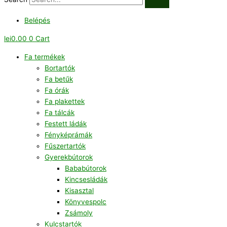
Belépés
lei
0.00
0
Cart
Fa termékek
Bortartók
Fa betűk
Fa órák
Fa plakettek
Fa tálcák
Festett ládák
Fényképrámák
Fűszertartók
Gyerekbútorok
Bababútorok
Kincsesládák
Kisasztal
Könyvespolc
Zsámoly
Kulcstartók