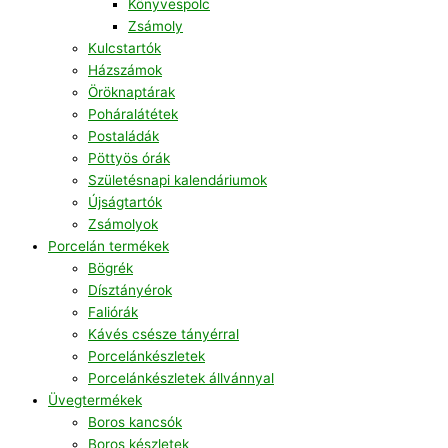
Könyvespolc
Zsámoly
Kulcstartók
Házszámok
Öröknaptárak
Poháralátétek
Postaládák
Pöttyös órák
Születésnapi kalendáriumok
Újságtartók
Zsámolyok
Porcelán termékek
Bögrék
Dísztányérok
Faliórák
Kávés csésze tányérral
Porcelánkészletek
Porcelánkészletek állvánnyal
Üvegtermékek
Boros kancsók
Boros készletek