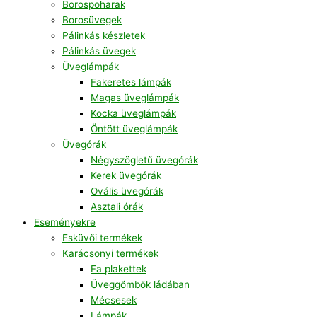
Borospoharak
Borosüvegek
Pálinkás készletek
Pálinkás üvegek
Üveglámpák
Fakeretes lámpák
Magas üveglámpák
Kocka üveglámpák
Öntött üveglámpák
Üvegórák
Négyszögletű üvegórák
Kerek üvegórák
Ovális üvegórák
Asztali órák
Eseményekre
Esküvői termékek
Karácsonyi termékek
Fa plakettek
Üveggömbök ládában
Mécsesek
Lámpák