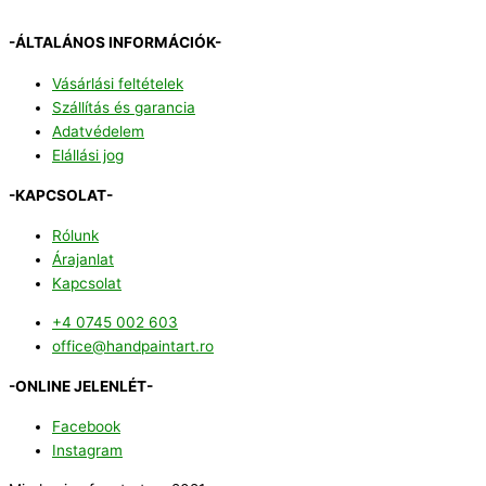
-ÁLTALÁNOS INFORMÁCIÓK-
Vásárlási feltételek
Szállítás és garancia
Adatvédelem
Elállási jog
-KAPCSOLAT-
Rólunk
Árajanlat
Kapcsolat
+4 0745 002 603
office@handpaintart.ro
-ONLINE JELENLÉT-
Facebook
Instagram