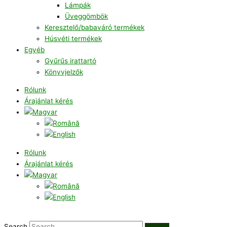
Lámpák
Üveggömbök
Keresztelő/babaváró termékek
Húsvéti termékek
Egyéb
Gyűrűs irattartó
Könyvjelzők
Rólunk
Árajánlat kérés
Rólunk
Árajánlat kérés
Search