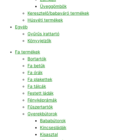
Üveggömbök
Keresztelő/babaváró termékek
Húsvéti termékek
Egyéb
Gyűrűs irattartó
Könyvjelzők
Fa termékek
Bortartók
Fa betűk
Fa órák
Fa plakettek
Fa tálcák
Festett ládák
Fényképrámák
Fűszertartók
Gyerekbútorok
Bababútorok
Kincsesládák
Kisasztal