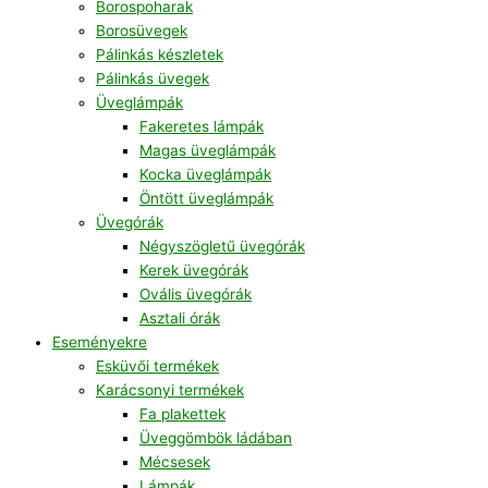
Borospoharak
Borosüvegek
Pálinkás készletek
Pálinkás üvegek
Üveglámpák
Fakeretes lámpák
Magas üveglámpák
Kocka üveglámpák
Öntött üveglámpák
Üvegórák
Négyszögletű üvegórák
Kerek üvegórák
Ovális üvegórák
Asztali órák
Eseményekre
Esküvői termékek
Karácsonyi termékek
Fa plakettek
Üveggömbök ládában
Mécsesek
Lámpák