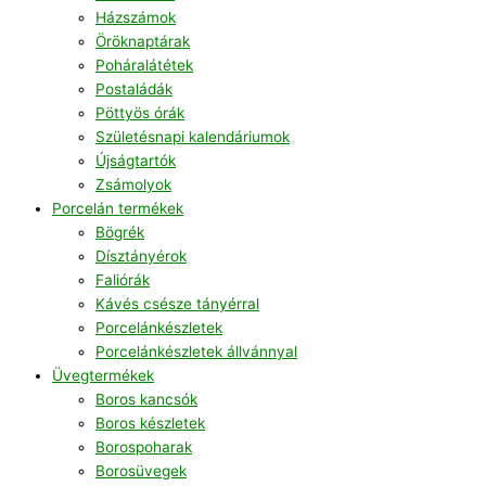
Házszámok
Öröknaptárak
Poháralátétek
Postaládák
Pöttyös órák
Születésnapi kalendáriumok
Újságtartók
Zsámolyok
Porcelán termékek
Bögrék
Dísztányérok
Faliórák
Kávés csésze tányérral
Porcelánkészletek
Porcelánkészletek állvánnyal
Üvegtermékek
Boros kancsók
Boros készletek
Borospoharak
Borosüvegek