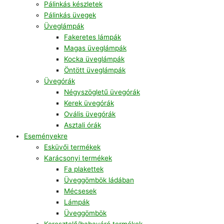
Pálinkás készletek
Pálinkás üvegek
Üveglámpák
Fakeretes lámpák
Magas üveglámpák
Kocka üveglámpák
Öntött üveglámpák
Üvegórák
Négyszögletű üvegórák
Kerek üvegórák
Ovális üvegórák
Asztali órák
Eseményekre
Esküvői termékek
Karácsonyi termékek
Fa plakettek
Üveggömbök ládában
Mécsesek
Lámpák
Üveggömbök
Keresztelő/babaváró termékek