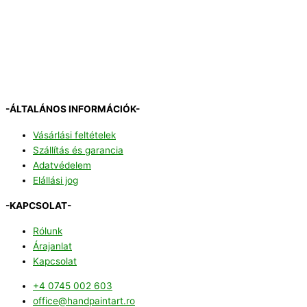
-ÁLTALÁNOS INFORMÁCIÓK-
Vásárlási feltételek
Szállítás és garancia
Adatvédelem
Elállási jog
-KAPCSOLAT-
Rólunk
Árajanlat
Kapcsolat
+4 0745 002 603
office@handpaintart.ro