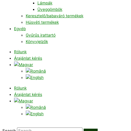
Lámpák
Üveggömbök
Keresztelő/babaváró termékek
Húsvéti termékek
Egyéb
Gyűrűs irattartó
Könyvjelzők
Rólunk
Árajánlat kérés
Rólunk
Árajánlat kérés
Search