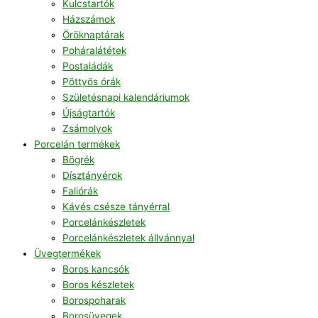
Kulcstartók
Házszámok
Öröknaptárak
Poháralátétek
Postaládák
Pöttyös órák
Születésnapi kalendáriumok
Újságtartók
Zsámolyok
Porcelán termékek
Bögrék
Dísztányérok
Faliórák
Kávés csésze tányérral
Porcelánkészletek
Porcelánkészletek állvánnyal
Üvegtermékek
Boros kancsók
Boros készletek
Borospoharak
Borosüvegek