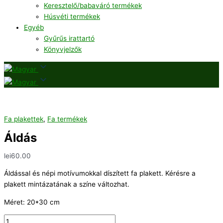
Keresztelő/babaváró termékek
Húsvéti termékek
Egyéb
Gyűrűs irattartó
Könyvjelzők
Fa plakettek
,
Fa termékek
Áldás
lei
60.00
Áldással és népi motívumokkal díszített fa plakett. Kérésre a
plakett mintázatának a színe változhat.
Méret: 20*30 cm