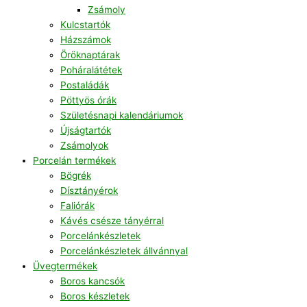
Zsámoly
Kulcstartók
Házszámok
Öröknaptárak
Poháralátétek
Postaládák
Pöttyös órák
Születésnapi kalendáriumok
Újságtartók
Zsámolyok
Porcelán termékek
Bögrék
Dísztányérok
Faliórák
Kávés csésze tányérral
Porcelánkészletek
Porcelánkészletek állvánnyal
Üvegtermékek
Boros kancsók
Boros készletek