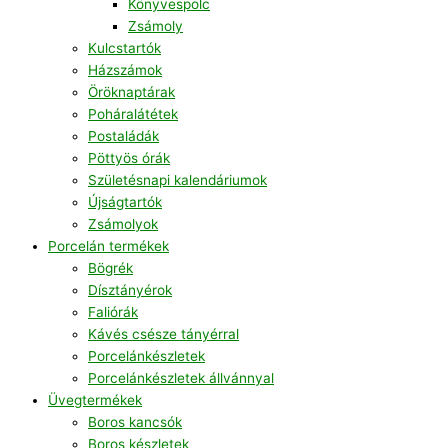
Könyvespolc
Zsámoly
Kulcstartók
Házszámok
Öröknaptárak
Poháralátétek
Postaládák
Pöttyös órák
Születésnapi kalendáriumok
Újságtartók
Zsámolyok
Porcelán termékek
Bögrék
Dísztányérok
Faliórák
Kávés csésze tányérral
Porcelánkészletek
Porcelánkészletek állvánnyal
Üvegtermékek
Boros kancsók
Boros készletek