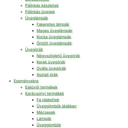
Pálinkás készletek
Pálinkás üvegek
Üveglámpák
Fakeretes lámpák
Magas üveglámpák
Kocka üveglámpák
Öntött üveglámpák
Üvegórák
Négyszögletű üvegórák
Kerek üvegórák
Ovális üvegórák
Asztali órák
Eseményekre
Esküvői termékek
Karácsonyi termékek
Fa plakettek
Üveggömbök ládában
Mécsesek
Lámpák
Üveggömbök