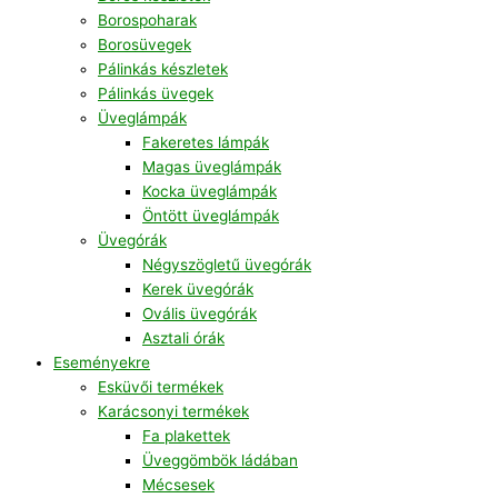
Borospoharak
Borosüvegek
Pálinkás készletek
Pálinkás üvegek
Üveglámpák
Fakeretes lámpák
Magas üveglámpák
Kocka üveglámpák
Öntött üveglámpák
Üvegórák
Négyszögletű üvegórák
Kerek üvegórák
Ovális üvegórák
Asztali órák
Eseményekre
Esküvői termékek
Karácsonyi termékek
Fa plakettek
Üveggömbök ládában
Mécsesek