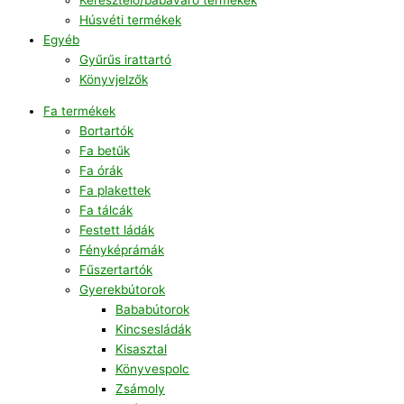
Húsvéti termékek
Egyéb
Gyűrűs irattartó
Könyvjelzők
Fa termékek
Bortartók
Fa betűk
Fa órák
Fa plakettek
Fa tálcák
Festett ládák
Fényképrámák
Fűszertartók
Gyerekbútorok
Bababútorok
Kincsesládák
Kisasztal
Könyvespolc
Zsámoly