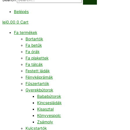
Belépés
lei
0.00
0
Cart
Fa termékek
Bortartók
Fa betűk
Fa órák
Fa plakettek
Fa tálcák
Festett ládák
Fényképrámák
Fűszertartók
Gyerekbútorok
Bababútorok
Kincsesládák
Kisasztal
Könyvespolc
Zsámoly
Kulcstartók