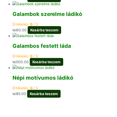
Galambok szerelme ládikó
Értékelés:
0
/ 5
lei
60.00
Kosárba teszem
Galambos festett láda
Értékelés:
0
/ 5
lei
500.00
Kosárba teszem
Népi motívumos ládikó
Értékelés:
0
/ 5
lei
85.00
Kosárba teszem