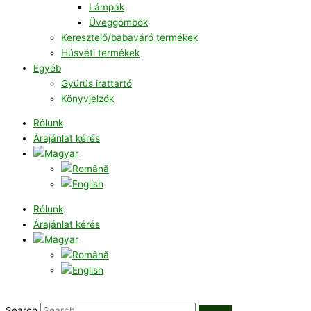
Lámpák
Üveggömbök
Keresztelő/babaváró termékek
Húsvéti termékek
Egyéb
Gyűrűs irattartó
Könyvjelzők
Rólunk
Árajánlat kérés
Rólunk
Árajánlat kérés
Search