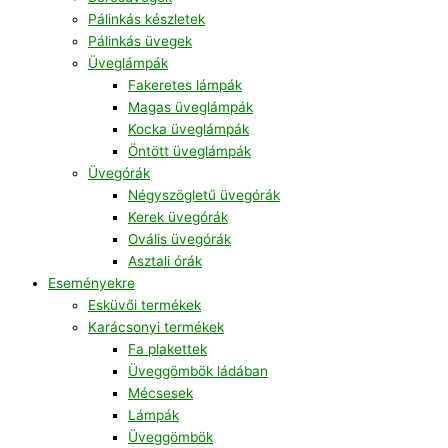
Pálinkás készletek
Pálinkás üvegek
Üveglámpák
Fakeretes lámpák
Magas üveglámpák
Kocka üveglámpák
Öntött üveglámpák
Üvegórák
Négyszögletű üvegórák
Kerek üvegórák
Ovális üvegórák
Asztali órák
Eseményekre
Esküvői termékek
Karácsonyi termékek
Fa plakettek
Üveggömbök ládában
Mécsesek
Lámpák
Üveggömbök