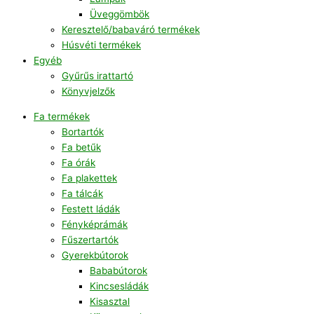
Üveggömbök
Keresztelő/babaváró termékek
Húsvéti termékek
Egyéb
Gyűrűs irattartó
Könyvjelzők
Fa termékek
Bortartók
Fa betűk
Fa órák
Fa plakettek
Fa tálcák
Festett ládák
Fényképrámák
Fűszertartók
Gyerekbútorok
Bababútorok
Kincsesládák
Kisasztal