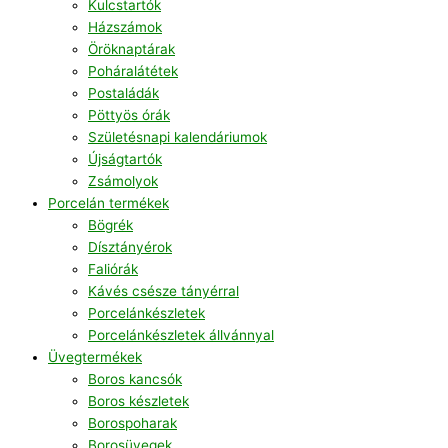
Kulcstartók
Házszámok
Öröknaptárak
Poháralátétek
Postaládák
Pöttyös órák
Születésnapi kalendáriumok
Újságtartók
Zsámolyok
Porcelán termékek
Bögrék
Dísztányérok
Faliórák
Kávés csésze tányérral
Porcelánkészletek
Porcelánkészletek állvánnyal
Üvegtermékek
Boros kancsók
Boros készletek
Borospoharak
Borosüvegek