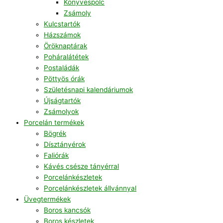
Könyvespolc
Zsámoly
Kulcstartók
Házszámok
Öröknaptárak
Poháralátétek
Postaládák
Pöttyös órák
Születésnapi kalendáriumok
Újságtartók
Zsámolyok
Porcelán termékek
Bögrék
Dísztányérok
Faliórák
Kávés csésze tányérral
Porcelánkészletek
Porcelánkészletek állvánnyal
Üvegtermékek
Boros kancsók
Boros készletek