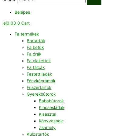
Belépés
lei
0.00
0
Cart
Fa termékek
Bortartók
Fa betűk
Fa órák
Fa plakettek
Fa tálcák
Festett ládák
Fényképrámák
Fűszertartók
Gyerekbútorok
Bababútorok
Kincsesládák
Kisasztal
Könyvespolc
Zsámoly
Kulcstartók