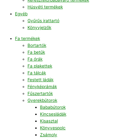
Húsvéti termékek
Egyéb
Gyűrűs irattartó
Könyvjelzők
Fa termékek
Bortartók
Fa betűk
Fa órák
Fa plakettek
Fa tálcák
Festett ládák
Fényképrámák
Fűszertartók
Gyerekbútorok
Bababútorok
Kincsesládák
Kisasztal
Könyvespolc
Zsámoly