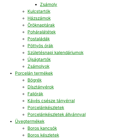
Zsámoly
Kulcstartók
Házszámok
Öröknaptárak
Poháralátétek
Postaládák
Pöttyös órák
Születésnapi kalendáriumok
Újságtartók
Zsámolyok
Porcelán termékek
Bögrék
Dísztányérok
Faliórák
Kávés csésze tányérral
Porcelánkészletek
Porcelánkészletek állvánnyal
Üvegtermékek
Boros kancsók
Boros készletek