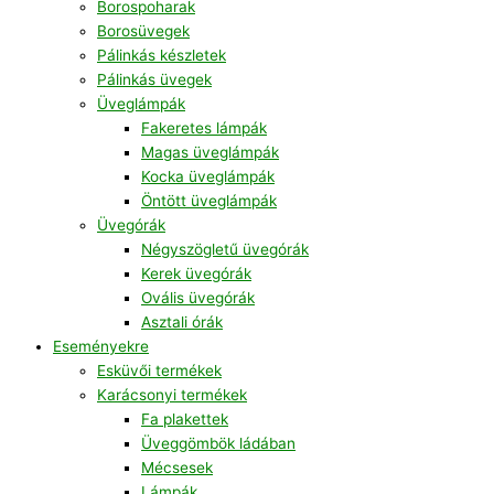
Borospoharak
Borosüvegek
Pálinkás készletek
Pálinkás üvegek
Üveglámpák
Fakeretes lámpák
Magas üveglámpák
Kocka üveglámpák
Öntött üveglámpák
Üvegórák
Négyszögletű üvegórák
Kerek üvegórák
Ovális üvegórák
Asztali órák
Eseményekre
Esküvői termékek
Karácsonyi termékek
Fa plakettek
Üveggömbök ládában
Mécsesek
Lámpák