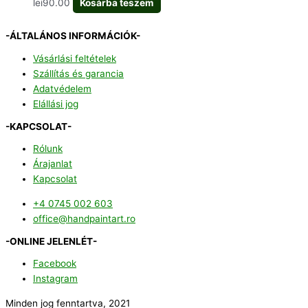
lei
90.00
Kosárba teszem
-ÁLTALÁNOS INFORMÁCIÓK-
Vásárlási feltételek
Szállítás és garancia
Adatvédelem
Elállási jog
-KAPCSOLAT-
Rólunk
Árajanlat
Kapcsolat
+4 0745 002 603
office@handpaintart.ro
-ONLINE JELENLÉT-
Facebook
Instagram
Minden jog fenntartva, 2021