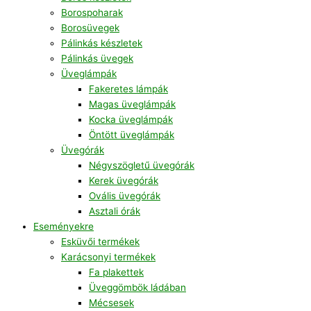
Borospoharak
Borosüvegek
Pálinkás készletek
Pálinkás üvegek
Üveglámpák
Fakeretes lámpák
Magas üveglámpák
Kocka üveglámpák
Öntött üveglámpák
Üvegórák
Négyszögletű üvegórák
Kerek üvegórák
Ovális üvegórák
Asztali órák
Eseményekre
Esküvői termékek
Karácsonyi termékek
Fa plakettek
Üveggömbök ládában
Mécsesek