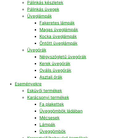
Pálinkás készletek
Pálinkás üvegek
Üveglámpák
Fakeretes lámpák
Magas üveglámpák
Kocka üveglámpák
Öntött üveglámpák
Üvegórák
Négyszögletű üvegórák
Kerek üvegórák
Ovális üvegórák
Asztali órák
Eseményekre
Esküvői termékek
Karácsonyi termékek
Fa plakettek
Üveggömbök ládában
Mécsesek
Lámpák
Üveggömbök
Keresztelő/babaváró termékek