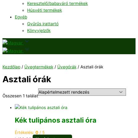
Keresztelő/babaváró termékek
Húsvéti termékek
Egyéb
Gyűrűs irattartó
Könyvjelzők
Kezdőlap
/
Üvegtermékek
/
Üvegórák
/ Asztali órák
Asztali órák
Összesen 1 találat
Kék tulipános asztali óra
Értékelés:
0
/ 5