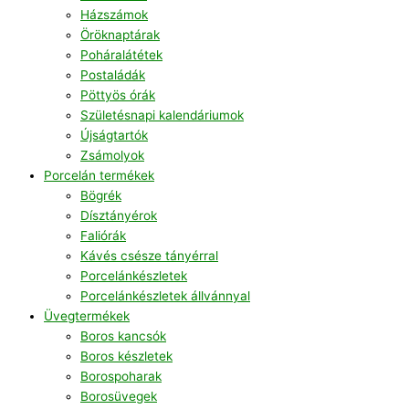
Házszámok
Öröknaptárak
Poháralátétek
Postaládák
Pöttyös órák
Születésnapi kalendáriumok
Újságtartók
Zsámolyok
Porcelán termékek
Bögrék
Dísztányérok
Faliórák
Kávés csésze tányérral
Porcelánkészletek
Porcelánkészletek állvánnyal
Üvegtermékek
Boros kancsók
Boros készletek
Borospoharak
Borosüvegek